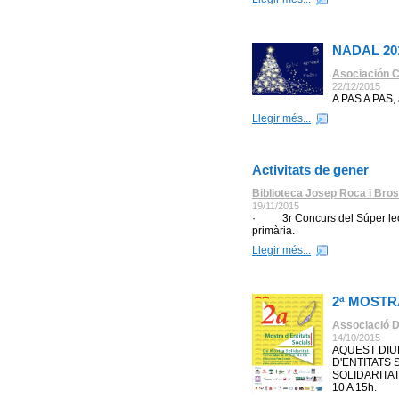
NADAL 20
Asociación Cu
22/12/2015
A PAS A PAS, 
Llegir més...
Activitats de gener
Biblioteca Josep Roca i Bros
19/11/2015
· 3r Concurs del Súper lector
primària.
Llegir més...
2ª MOSTR
Associació D
14/10/2015
AQUEST DIU
D'ENTITATS 
SOLIDARITAT
10 A 15h.