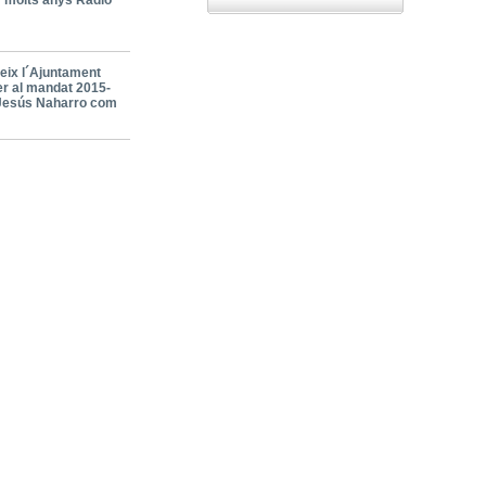
r molts anys Ràdio
eix l´Ajuntament
er al mandat 2015-
Jesús Naharro com