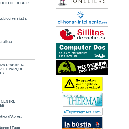
OCIÓ DE REBUIG
a biodiversitat a
uralista
IVA D’ABRERA
A” EL PARQUE
NEY
L CENTRE
M)
ativa d’Abrera
nes i Futur