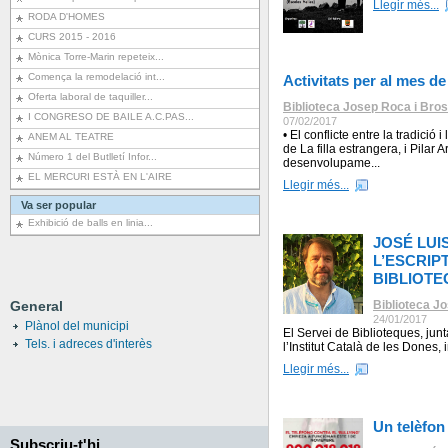
Llegir més...
RODA D'HOMES
CURS 2015 - 2016
Mònica Torre-Marin repeteix...
Comença la remodelació int...
Activitats per al mes d
Oferta laboral de taquiller...
Biblioteca Josep Roca i Bros
I CONGRESO DE BAILE A.C.PAS...
07/02/2017
• El conflicte entre la tradici
ANEM AL TEATRE
de La filla estrangera, i Pilar 
Número 1 del Butlletí Infor...
desenvolupame...
EL MERCURI ESTÀ EN L'AIRE
Llegir més...
Va ser popular
Exhibició de balls en linia...
JOSÉ LUI
L’ESCRIP
BIBLIOTE
General
Biblioteca J
24/01/2017
Plànol del municipi
El Servei de Biblioteques, junt
Tels. i adreces d'interès
l’Institut Català de les Don
Llegir més...
Un telèfon
Subscriu-t'hi