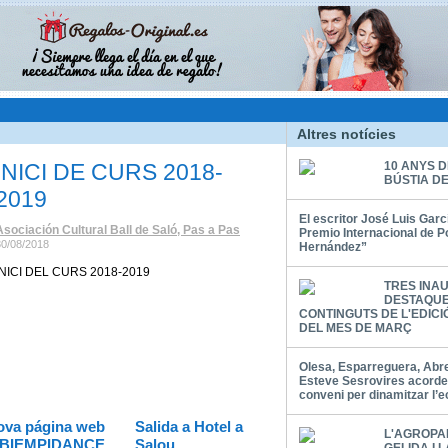
Altres notícies
INICI DE CURS 2018-
10 ANYS D
BÚSTIA D
2019
El escritor José Luis Garc
Asociación Cultural Ball de Saló, Pas a Pas
Premio Internacional de P
30/08/2018
Hernández”
INICI DEL CURS 2018-2019
TRES INA
DESTAQUE
CONTINGUTS DE L'EDICI
DEL MES DE MARÇ
Olesa, Esparreguera, Abrer
Esteve Sesrovires acord
conveni per dinamitzar l’
ova página web
Salida a Hotel a
L'AGROPA
IBIEMPIDANCE
Salou