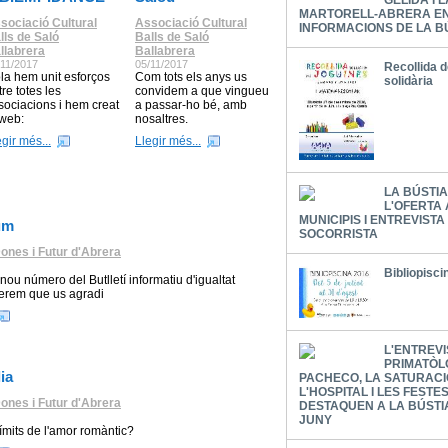
GELIDA I 
MARTORELL-ABRERA E
sociació Cultural
Associació Cultural
INFORMACIONS DE LA B
lls de Saló
Balls de Saló
llabrera
Ballabrera
/11/2017
05/11/2017
Recollida d
la hem unit esforços
Com tots els anys us
solidària
tre totes les
convidem a que vingueu
sociacions i hem creat
a passar-ho bé, amb
 web:
nosaltres.
egir més...
Llegir més...
LA BÚSTI
L'OFERTA
MUNICIPIS I ENTREVISTA
um
SOCORRISTA
ones i Futur d'Abrera
Bibliopisc
nou número del Butlletí informatiu d'igualtat
perem que us agradi
L'ENTREVI
PRIMATÒL
ia
PACHECO, LA SATURACI
L'HOSPITAL I LES FEST
ones i Futur d'Abrera
DESTAQUEN A LA BÚSTI
JUNY
límits de l'amor romàntic?