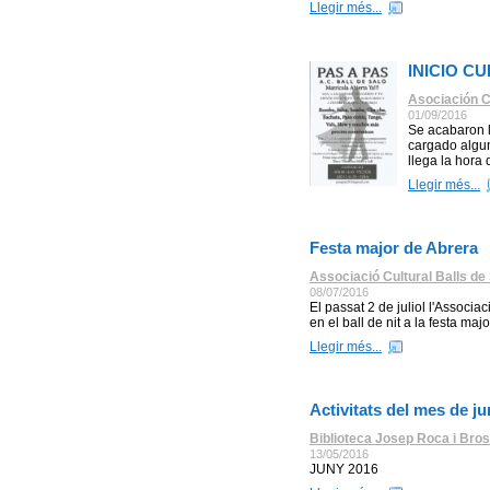
Llegir més...
INICIO CU
Asociación Cu
01/09/2016
Se acabaron 
cargado algun
llega la hora
Llegir més...
Festa major de Abrera
Associació Cultural Balls de
08/07/2016
El passat 2 de juliol l'Associa
en el ball de nit a la festa ma
Llegir més...
Activitats del mes de j
Biblioteca Josep Roca i Bros
13/05/2016
JUNY 2016