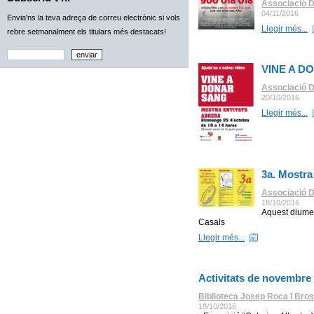
Associació D
04/11/2016
Envia'ns la teva adreça de correu electrònic si vols
Llegir més...
rebre setmanalment els titulars més destacats!
VINE A D
Associació D
20/10/2016
Llegir més...
3a. Mostra
Associació D
18/10/2016
Aquest diumen
Casals
Llegir més...
Activitats de novembre
Biblioteca Josep Roca i Bros
18/10/2016