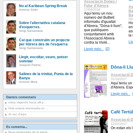
Associació Dones i
Futur d'Abrera
No al Karibean Spring Break
As
17/04/2018
Antonio Soler
Ba
Aquí teniu un nou
Ba
número del Butlletí
05
informatiu d'igualtat
Ho
Sobre l'alternativa catalana
d'Abrera, "Dóna-li llum",
en
d'esquerres.
que publiquem
as
Sergi Santamaria
conjuntament amb
la
l'Associació Abrera
Cal que construïm un projecte
Ll
contra la Violè...
per Abrera des de l'esquerra
Sergi Santamaria
Llegir més...
Llegir, escoltar, veure, potser
somniar
Joaquim Parera
Dóna-li Ll
Salines de la trinitat, Punta de la
Associació D
Banya
31/10/2017
Antonio Mora
Aquí teniu un 
d'Abrera. Es
Llegir més...
Darrers comentaris
estoy viajando hacia alli p...
Hola estaria interesada en ...
Cafè Tertúl
Jo soc d'aqui
Associació D
12/02/2017
Es comenta...
On estan els 
Nova temporada de la piscin...