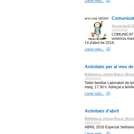
Llegir més...
Comunicat
Associació D
15/04/2016
COMUNICAT de
violència mas
14 d'abril de 2016.
Llegir més...
Activitats per al mes d
Biblioteca Josep Roca i Bros
15/04/2016
Taller familiar Laboratori de l
maig, 17.30 h. Adreçat a famíl
Llegir més...
Activitats d'abril
Biblioteca Josep Roca i Bros
09/03/2016
ABRIL 2016 Especial Setmana 
Llegir més...