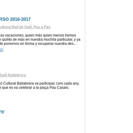
RSO 2016-2017
ltural Ball de Saló, Pas a Pas
las vacaciones, quien más quien menos hemos
 quilito de más en nuestra mochila particular, y ya
 de ponernos en forma y recuperar nuestra des...
 Saló Ballabrera
ció Cultural Ballabrera va participar, com cada any,
jor que es va celebrar a la plaça Pau Casals.
uny