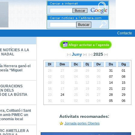
Buscar
Contacte
E NOTÍCIES A LA
Juny
2025
E NADAL
Dl
Dm
Dc
Dj
Dv
Ds
Dg
ía Herrera ganó el
oesía “Miguel
26
27
28
29
30
31
01
02
03
04
05
06
07
08
09
10
11
12
13
14
15
UGURACIONS
16
17
18
19
20
21
22
N DELS
Ó DE LA BÚSTIA
23
24
25
26
27
28
29
30
01
02
03
04
05
06
a, Collbató i Sant
en amb PIMEC un
Activitats recomanades:
economia local
Jornada portes Obertes
RC AMETLLER A