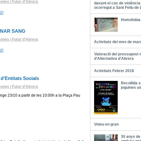
ones i Futur d'Abrera
davant el cas de violència
ocorregut a Sant Feliu de 
Homofobia 
ONAR SANG
ones i Futur d'Abrera
Activitats del mes de mar
Valoració del pressupost 
d'Alternativa d'Abrera
Activitats Febrer 2016
 d'Entitats Socials
Recollida s
ones i Futur d'Abrera
joguines u
ge 23/10 a partir de les 10:00h a la Plaça Pau
Voteu en gran
30 anys de 