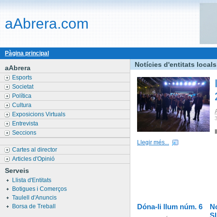
aAbrera.com
Pàgina principal
Notícies d'entitats locals
aAbrera
Esports
Societat
Política
Cultura
Exposicions Virtuals
Entrevista
Seccions
Llegir més...
Cartes al director
Articles d'Opinió
Serveis
Llista d'Entitats
Botigues i Comerços
Taulell d'Anuncis
Dóna-li llum núm. 6
N
Borsa de Treball
S