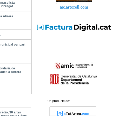
 masclista
Llobregat
a Abrera
ç
municipal per part
olidaria de
sades a Abrera
Un producte de:
ràdio, 30 anys