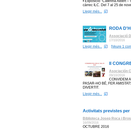
• Exposició “Caterina Albert – Víc
càrrec ILC. Del 7 al 25 de no
Llegir més...
RODA D'
Associació D
17/10/2016
Llegir més...
[Veure 1 com
II CONGR
Asociación Cu
09/10/2016
CONVIDEM A
PASAR-HO BÉ, FER AMISTATS
DIVERTIT.
Llegir més...
Activitats previstes pe
Biblioteca Josep Roca i Bros
16/09/2016
OCTUBRE 2016