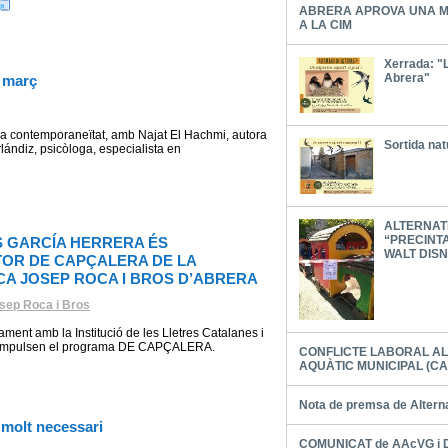
ABRERA APROVA UNA M
A LA CIM
Xerrada: "L
Abrera"
e març
ó i la contemporaneïtat, amb Najat El Hachmi, autora
Sortida nat
Arlándiz, psicòloga, especialista en
ALTERNAT
“PRECINT
S GARCÍA HERRERA ÉS
WALT DIS
TOR DE CAPÇALERA DE LA
CA JOSEP ROCA I BROS D’ABRERA
osep Roca i Bros
ament amb la Institució de les Lletres Catalanes i
es, impulsen el programa DE CAPÇALERA.
CONFLICTE LABORAL A
AQUÀTIC MUNICIPAL (CA
Nota de premsa de Altern
 molt necessari
COMUNICAT de AAcVG i Do