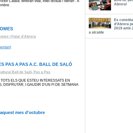
amb tu: pe
tor Català: itinerari vital, intel·lectual i literari”. A
Abrera!
vembre.
Es constitu
d’Abrera p
HOMES
2019 amb 
a alcalde
ones i Futur d'Abrera
entari]
ES PAS A PAS A.C. BALL DE SALÓ
ltural Ball de Saló, Pas a Pas
 TOTS ELS QUE ESTEU INTERESSATS EN
, DISFRUTAR, I GAUDIR D'UN FI DE SETMANA
r aquest mes d'octubre