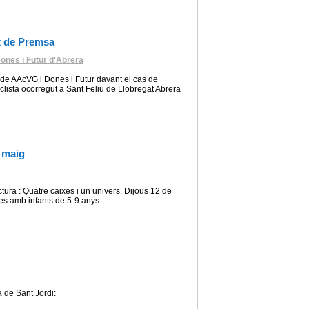
 de Premsa
ones i Futur d'Abrera
 AAcVG i Dones i Futur davant el cas de
clista ocorregut a Sant Feliu de Llobregat Abrera
e maig
ectura : Quatre caixes i un univers. Dijous 12 de
ies amb infants de 5-9 anys.
de Sant Jordi: