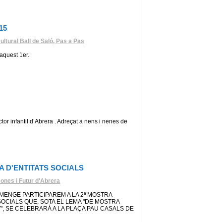
15
ltural Ball de Saló, Pas a Pas
aquest 1er.
 infantil d’Abrera . Adreçat a nens i nenes de
A D'ENTITATS SOCIALS
ones i Futur d'Abrera
MENGE PARTICIPAREM A LA 2ª MOSTRA
SOCIALS QUE, SOTA EL LEMA "DE MOSTRA
", SE CELEBRARÀ A LA PLAÇA PAU CASALS DE