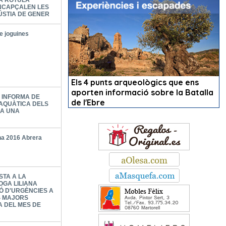
LA RÒTULA
NCAPÇALEN LES
ÚSTIA DE GENER
e joguines
A INFORMA DE
 AQUÀTICA DELS
 A UNA
ina 2016 Abrera
STA A LA
OGA LILIANA
Ó D'URGÈNCIES A
ES MAJORS
A DEL MES DE