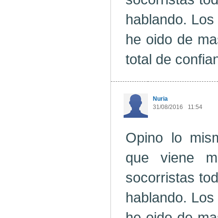
hablando. Los
he oido de mas
total de confia
Nuria
31/08/2016
11:54
Opino lo mis
que viene m
socorristas to
hablando. Los
he oido de mas