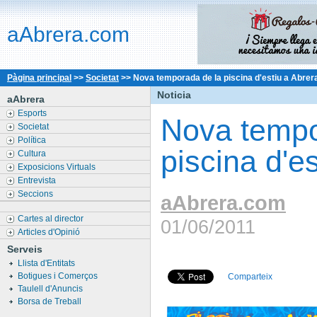
aAbrera.com
Pàgina principal
>>
Societat
>>
Nova temporada de la piscina d'estiu a Abrer
Noticia
aAbrera
Esports
Nova tempo
Societat
Política
piscina d'e
Cultura
Exposicions Virtuals
Entrevista
Seccions
aAbrera.com
Cartes al director
01/06/2011
Articles d'Opinió
Serveis
Llista d'Entitats
Botigues i Comerços
Comparteix
Taulell d'Anuncis
Borsa de Treball