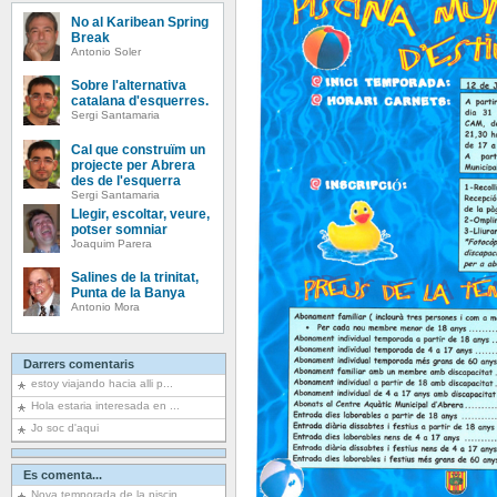
No al Karibean Spring
Break
Antonio Soler
Sobre l'alternativa
catalana d'esquerres.
Sergi Santamaria
Cal que construïm un
projecte per Abrera
des de l'esquerra
Sergi Santamaria
Llegir, escoltar, veure,
potser somniar
Joaquim Parera
Salines de la trinitat,
Punta de la Banya
Antonio Mora
Darrers comentaris
estoy viajando hacia alli p...
Hola estaria interesada en ...
Jo soc d'aqui
Es comenta...
Nova temporada de la piscin...