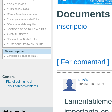
RODA D'HOMES
CURS 2015 - 2016
Documents 
Mònica Torre-Marin repeteix...
Comença la remodelació int...
inscripcio
Oferta laboral de taquiller...
I CONGRESO DE BAILE A.C.PAS...
ANEM AL TEATRE
Número 1 del Butlletí Infor...
EL MERCURI ESTÀ EN L'AIRE
Va ser popular
Exhibició de balls en linia...
[ Fer comentari ]
General
Rubén
Plànol del municipi
18/08/2016
14:53
Tels. i adreces d'interès
Lamentable
importante en 
Subscriu-t'hi