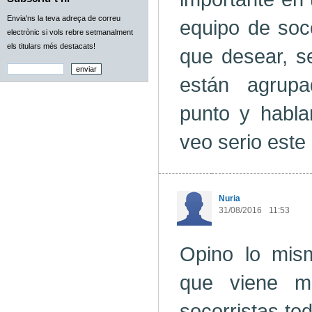
Envia'ns la teva adreça de correu
equipo de soc
electrònic si vols rebre setmanalment
els titulars més destacats!
que desear, s
están agrup
punto y habla
veo serio este
Nuria
31/08/2016
11:53
Opino lo mis
que viene m
socorristas to