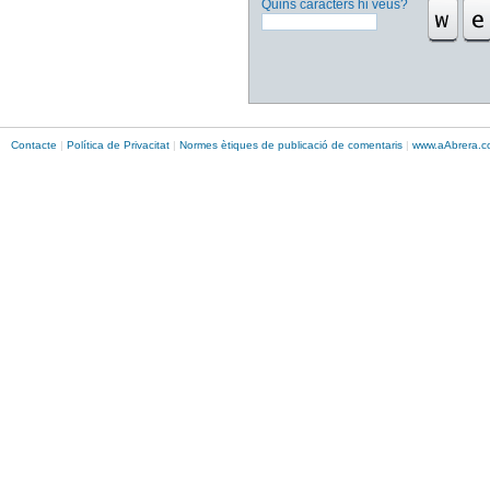
Quins caràcters hi veus?
Contacte
|
Política de Privacitat
|
Normes ètiques de publicació de comentaris
|
www.
aAbrera
.c