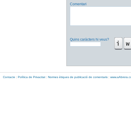
Comentari
Quins caràcters hi veus?
Contacte
|
Política de Privacitat
|
Normes ètiques de publicació de comentaris
|
www.
aAbrera
.c