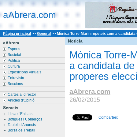
aAbrera.com
Pàgina principal
>>
General
>>
Mònica Torre-Marin repeteix com a candidata d
Noticia
aAbrera
Esports
Mònica Torre-M
Societat
Política
a candidata de
Cultura
Exposicions Virtuals
properes elecc
Entrevista
Seccions
aAbrera.com
Cartes al director
26/02/2015
Articles d'Opinió
Serveis
Llista d'Entitats
Comparteix
Botigues i Comerços
Taulell d'Anuncis
Borsa de Treball