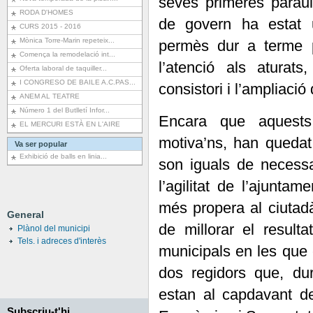
seves primeres parau
RODA D'HOMES
de govern ha estat 
CURS 2015 - 2016
Mònica Torre-Marin repeteix...
permès dur a terme p
Comença la remodelació int...
l’atenció als aturats
Oferta laboral de taquiller...
I CONGRESO DE BAILE A.C.PAS...
consistori i l’ampliació 
ANEM AL TEATRE
Número 1 del Butlletí Infor...
Encara que aquests
EL MERCURI ESTÀ EN L'AIRE
motiva’ns, han quedat
Va ser popular
Exhibició de balls en linia...
son iguals de necessa
l’agilitat de l’ajunta
més propera al ciutad
General
de millorar el result
Plànol del municipi
Tels. i adreces d'interès
municipals en les que
dos regidors que, dur
estan al capdavant d
Subscriu-t'hi