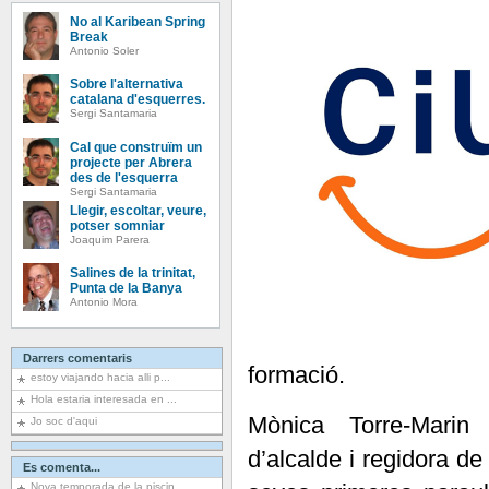
No al Karibean Spring
Break
Antonio Soler
Sobre l'alternativa
catalana d'esquerres.
Sergi Santamaria
Cal que construïm un
projecte per Abrera
des de l'esquerra
Sergi Santamaria
Llegir, escoltar, veure,
potser somniar
Joaquim Parera
Salines de la trinitat,
Punta de la Banya
Antonio Mora
Darrers comentaris
formació.
estoy viajando hacia alli p...
Hola estaria interesada en ...
Mònica Torre-Marin
Jo soc d'aqui
d’alcalde i regidora d
Es comenta...
Nova temporada de la piscin...