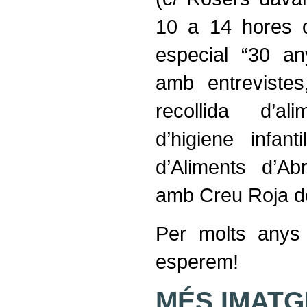
10 a 14 hores 
especial “30 a
amb entrevistes
recollida d’a
d’higiene infan
d’Aliments d’Ab
amb Creu Roja de
Per molts anys
esperem!
MÉS IMATG