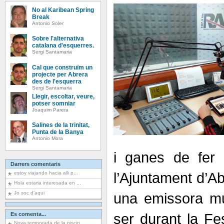
No al Karibean Spring
Break
Antonio Soler
Sobre l'alternativa
catalana d'esquerres.
Sergi Santamaria
Cal que construïm un
projecte per Abrera
des de l'esquerra
Sergi Santamaria
Llegir, escoltar, veure,
potser somniar
Joaquim Parera
Salines de la trinitat,
Punta de la Banya
Antonio Mora
i ganes de fer 
Darrers comentaris
l’Ajuntament d’Ab
estoy viajando hacia alli p...
Hola estaria interesada en ...
Jo soc d'aqui
una emissora mun
ser durant la Fe
Es comenta...
Nova temporada de la piscin...