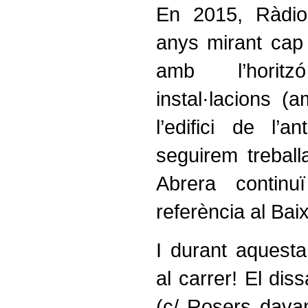
En 2015, Ràdio
anys mirant cap a
amb l’horit
instal·lacions (
l’edifici de l’an
seguirem treball
Abrera contin
referència al Bai
I durant aquesta
al carrer! El dis
(c/ Rosers davan