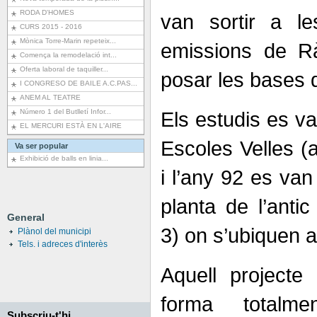
RODA D'HOMES
van sortir a l
CURS 2015 - 2016
Mònica Torre-Marin repeteix...
emissions de R
Comença la remodelació int...
Oferta laboral de taquiller...
posar les bases 
I CONGRESO DE BAILE A.C.PAS...
ANEM AL TEATRE
Número 1 del Butlletí Infor...
Els estudis es va
EL MERCURI ESTÀ EN L'AIRE
Escoles Velles (a
Va ser popular
Exhibició de balls en linia...
i l’any 92 es van
planta de l’antic
General
3) on s’ubiquen 
Plànol del municipi
Tels. i adreces d'interès
Aquell projecte
forma totalm
Subscriu-t'hi