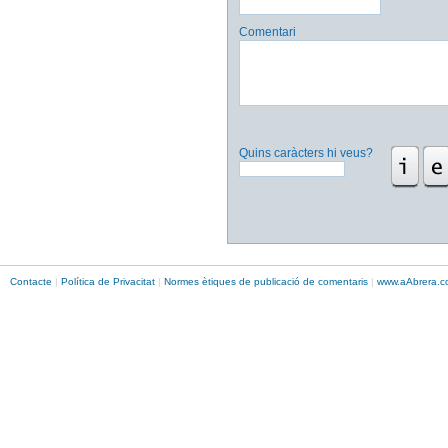
Comentari
Quins caràcters hi veus?
Contacte
|
Política de Privacitat
|
Normes ètiques de publicació de comentaris
|
www.
aAbrera
.c