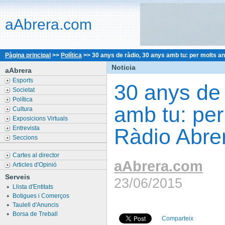
aAbrera.com
Pàgina principal
>>
Política
>>
30 anys de ràdio, 30 anys amb tu: per molts a
Noticia
aAbrera
Esports
30 anys de 
Societat
Política
amb tu: per
Cultura
Exposicions Virtuals
Entrevista
Ràdio Abre
Seccions
Cartes al director
aAbrera.com
Articles d'Opinió
Serveis
23/06/2015
Llista d'Entitats
Botigues i Comerços
Taulell d'Anuncis
Borsa de Treball
Comparteix