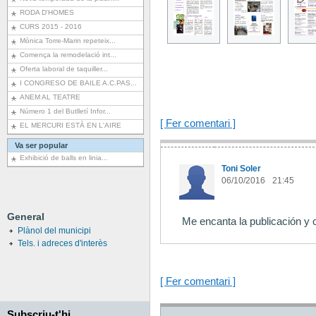
RODA D'HOMES
CURS 2015 - 2016
Mònica Torre-Marin repeteix...
Comença la remodelació int...
Oferta laboral de taquiller...
I CONGRESO DE BAILE A.C.PAS...
ANEM AL TEATRE
Número 1 del Butlletí Infor...
[ Fer comentari ]
EL MERCURI ESTÀ EN L'AIRE
Va ser popular
Exhibició de balls en linia...
Toni Soler
06/10/2016
21:45
General
Me encanta la publicación y 
Plànol del municipi
Tels. i adreces d'interès
[ Fer comentari ]
Subscriu-t'hi