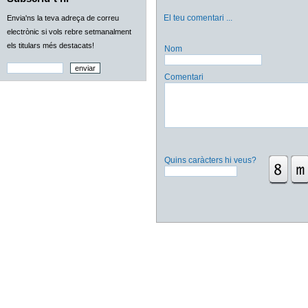
El teu comentari
...
Envia'ns la teva adreça de correu
electrònic si vols rebre setmanalment
els titulars més destacats!
Nom
Comentari
Quins caràcters hi veus?