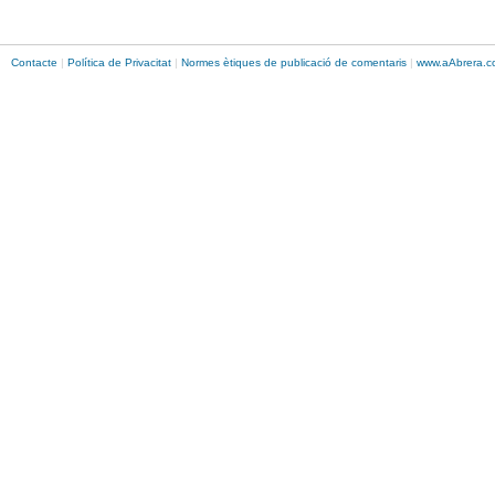
Contacte
|
Política de Privacitat
|
Normes ètiques de publicació de comentaris
|
www.
aAbrera
.c