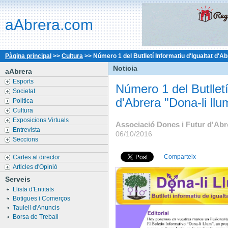
aAbrera.com
Pàgina principal
>>
Cultura
>>
Número 1 del Butlletí Informatiu d'Igualtat d'A
Noticia
aAbrera
Esports
Número 1 del Butlletí
Societat
d'Abrera "Dona-li llu
Política
Cultura
Exposicions Virtuals
Associació Dones i Futur d'Abr
Entrevista
06/10/2016
Seccions
Comparteix
Cartes al director
Articles d'Opinió
Serveis
Llista d'Entitats
Botigues i Comerços
Taulell d'Anuncis
Borsa de Treball