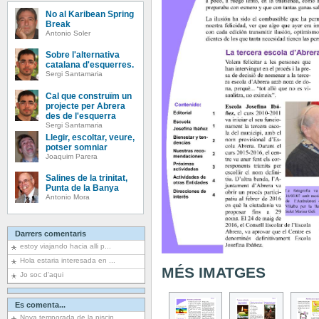
No al Karibean Spring
Break
Antonio Soler
Sobre l'alternativa
catalana d'esquerres.
Sergi Santamaria
Cal que construïm un
projecte per Abrera
des de l'esquerra
Sergi Santamaria
Llegir, escoltar, veure,
potser somniar
Joaquim Parera
Salines de la trinitat,
Punta de la Banya
Antonio Mora
Darrers comentaris
estoy viajando hacia alli p...
Hola estaria interesada en ...
MÉS IMATGES
Jo soc d'aqui
Es comenta...
Nova temporada de la piscin...