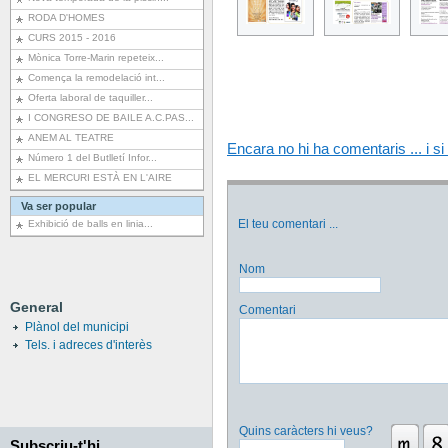
RODA D'HOMES
CURS 2015 - 2016
Mònica Torre-Marin repeteix...
Comença la remodelació int...
Oferta laboral de taquiller...
I CONGRESO DE BAILE A.C.PAS...
ANEM AL TEATRE
Encara no hi ha comentaris ... i si 
Número 1 del Butlletí Infor...
EL MERCURI ESTÀ EN L'AIRE
Va ser popular
El teu comentari
...
Exhibició de balls en linia...
Nom
General
Comentari
Plànol del municipi
Tels. i adreces d'interès
Quins caràcters hi veus?
Subscriu-t'hi