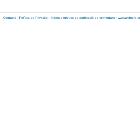
Contacte
|
Política de Privacitat
|
Normes ètiques de publicació de comentaris
|
www.
aAbrera
.c