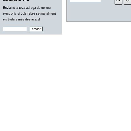
Envia'ns la teva adreça de correu
electrònic si vols rebre setmanalment
els titulars més destacats!