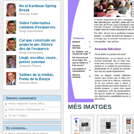
No al Karibean Spring
Break
Antonio Soler
Sobre l'alternativa
catalana d'esquerres.
Sergi Santamaria
Cal que construïm un
projecte per Abrera
des de l'esquerra
Sergi Santamaria
Llegir, escoltar, veure,
potser somniar
Joaquim Parera
Salines de la trinitat,
Punta de la Banya
Antonio Mora
Darrers comentaris
estoy viajando hacia alli p...
MÉS IMATGES
Hola estaria interesada en ...
Jo soc d'aqui
Es comenta...
Nova temporada de la piscin...