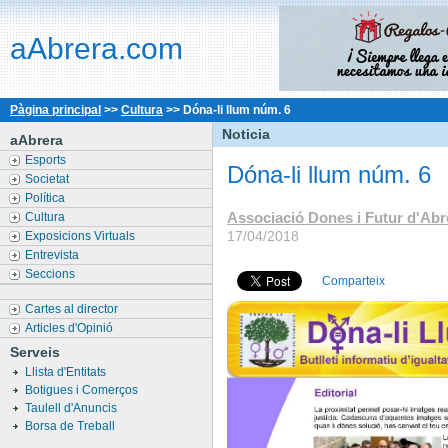
aAbrera.com
Pàgina principal
>>
Cultura
>>
Dóna-li llum núm. 6
Noticia
aAbrera
Esports
Dóna-li llum núm. 6
Societat
Política
Associació Dones i Futur d'Abr
Cultura
17/04/2018
Exposicions Virtuals
Entrevista
Seccions
Comparteix
Cartes al director
Articles d'Opinió
Serveis
Llista d'Entitats
Botigues i Comerços
Taulell d'Anuncis
Borsa de Treball