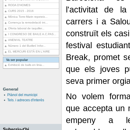
RODA D'HOMES
l'activitat de l
CURS 2015 - 2016
Mònica Torre-Marin repeteix...
carrers i a Salo
Comença la remodelació int...
Oferta laboral de taquiller...
construït els cas
I CONGRESO DE BAILE A.C.PAS...
ANEM AL TEATRE
festival estudian
Número 1 del Butlletí Infor...
EL MERCURI ESTÀ EN L'AIRE
Break, promet sex
Va ser popular
Exhibició de balls en linia...
que els joves p
seva primer orgi
General
No volem formar
Plànol del municipi
Tels. i adreces d'interès
que accepta un 
empeny a l
Subscriu-t'hi