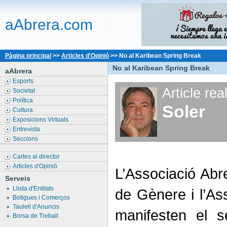
aAbrera.com
Pàgina principal
>>
Articles d'Opinió
>>
No al Karibean Spring Break
No al Karibean Spring Break
aAbrera
Esports
Article rea
Societat
Política
Soler
Cultura
Exposicions Virtuals
Entrevista
Seccions
Cartes al director
Articles d'Opinió
L’Associació Abre
Serveis
Llista d'Entitats
de Gènere i l’As
Botigues i Comerços
Taulell d'Anuncis
manifesten el s
Borsa de Treball