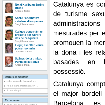
Catalunya es con
No al Karibean Spring
Break
Antonio Soler
de turisme sexu
Sobre l'alternativa
administracio
catalana d'esquerres.
Sergi Santamaria
mesurades per evi
Cal que construïm un
projecte per Abrera
des de l'esquerra
promouen la merc
Sergi Santamaria
Llegir, escoltar, veure,
potser somniar
la dona i les re
Joaquim Parera
Salines de la trinitat,
basades en l
Punta de la Banya
Antonio Mora
possessió.
Darrers comentaris
estoy viajando hacia alli p...
Catalunya comp
Hola estaria interesada en ...
Jo soc d'aqui
el major bordell 
Es comenta...
Barcelona es 
Nova temporada de la piscin...