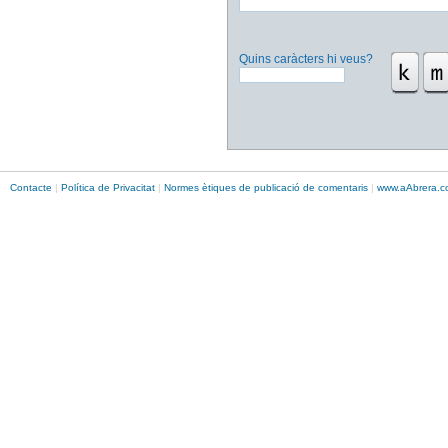
Quins caràcters hi veus?
Contacte
|
Política de Privacitat
|
Normes ètiques de publicació de comentaris
|
www.
aAbrera
.c