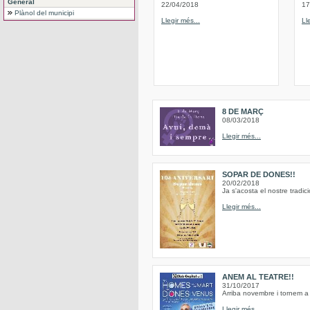
General
22/04/2018
17
Plànol del municipi
Llegir més...
Ll
8 DE MARÇ
08/03/2018
Llegir més...
SOPAR DE DONES!!
20/02/2018
Ja s'acosta el nostre trad
Llegir més...
ANEM AL TEATRE!!
31/10/2017
Arriba novembre i tornem a 
Llegir més...