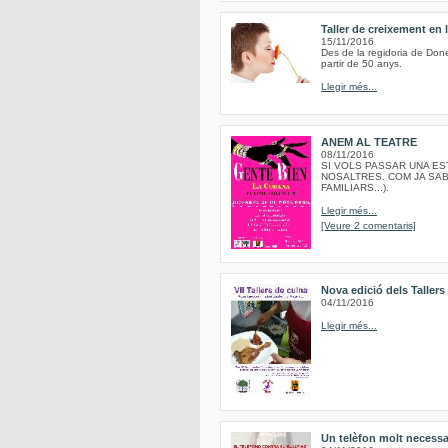
Taller de creixement en
15/11/2016
Des de la regidoria de Done
partir de 50 anys.
Llegir més...
ANEM AL TEATRE
08/11/2016
SI VOLS PASSAR UNA EST
NOSALTRES. COM JA SAB
FAMILIARS...).
Llegir més...
[Veure 2 comentaris]
Nova edició dels Taller
04/11/2016
Llegir més...
Un telèfon molt necessa