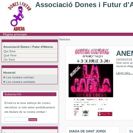
Associació Dones i Futur d'
Pàgina principal
Noticies
Associació Dones i Futur d'Abrera
ANEM
Qui Som
Què Fem
On Som
19/09/2018
Vols venir a
musical dirig
Historial
Llegir més...
Les nostres notícies
Les nostres activitats
Subscriu-t'hi
Envia'ns la teva adreça de correu
electrònic si vols rebre periòdicament
els titulars de la nostra entitat !
DIADA DE SANT JORDI
Co