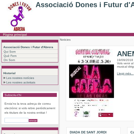
Associació Dones i Futur d'
Pàgina principal
Noticies
Associació Dones i Futur d'Abrera
ANEM
Qui Som
Què Fem
On Som
19/09/2018
Vols venir a
musical dirig
Historial
Llegir més...
Les nostres notícies
Les nostres activitats
Subscriu-t'hi
Envia'ns la teva adreça de correu
electrònic si vols rebre periòdicament
els titulars de la nostra entitat !
DIADA DE SANT JORDI
Co