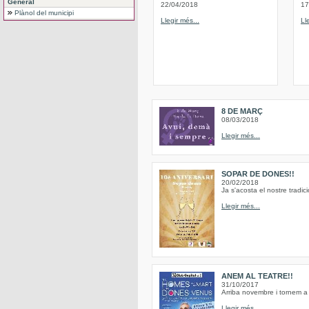
General
22/04/2018
17
Plànol del municipi
Llegir més...
Ll
8 DE MARÇ
08/03/2018
Llegir més...
SOPAR DE DONES!!
20/02/2018
Ja s'acosta el nostre trad
Llegir més...
ANEM AL TEATRE!!
31/10/2017
Arriba novembre i tornem a 
Llegir més...