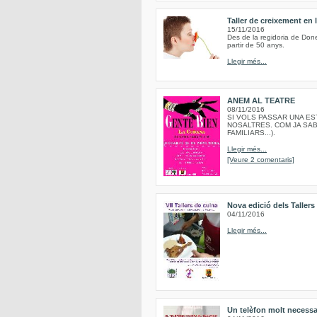
Taller de creixement en
15/11/2016
Des de la regidoria de Done
partir de 50 anys.
Llegir més...
ANEM AL TEATRE
08/11/2016
SI VOLS PASSAR UNA EST
NOSALTRES. COM JA SAB
FAMILIARS...).
Llegir més...
[Veure 2 comentaris]
Nova edició dels Taller
04/11/2016
Llegir més...
Un telèfon molt necessa