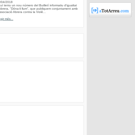
/04/2018
uí teniu un nou número del Butlletí informatiu d'igualtat
Abrera, "Dóna-li llum", que publiquem conjuntament amb
Associació Abrera contra la Violè...
egir més...