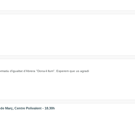
ormatiu d'igualtat d'Abrera "Dona-li llum". Esperem que us agradi
 Març, Centre Polivalent - 18.30h