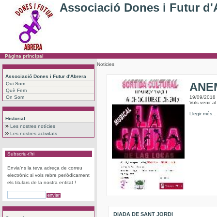
Associació Dones i Futur d'
Pàgina principal
Noticies
Associació Dones i Futur d'Abrera
ANEM
Qui Som
Què Fem
On Som
19/09/2018
Vols venir a
Llegir més...
Historial
Les nostres notícies
Les nostres activitats
Subscriu-t'hi
Envia'ns la teva adreça de correu
electrònic si vols rebre periòdicament
els titulars de la nostra entitat !
DIADA DE SANT JORDI