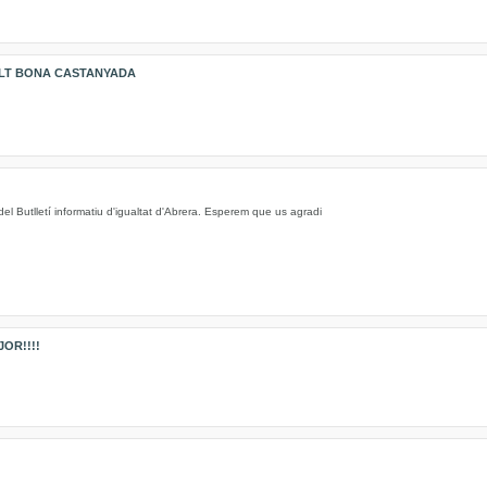
LT BONA CASTANYADA
l Butlletí informatiu d'igualtat d'Abrera. Esperem que us agradi
OR!!!!