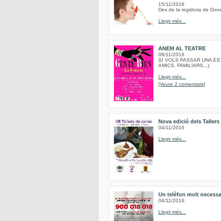
15/11/2016
Des de la regidoria de Done
Llegir més...
ANEM AL TEATRE
08/11/2016
SI VOLS PASSAR UNA ES
AMICS, FAMILIARS...).
Llegir més...
[Veure 2 comentaris]
Nova edició dels Taller
04/11/2016
Llegir més...
Un telèfon molt necessa
04/11/2016
Llegir més...