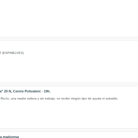
T (ESPINELVES)
" 20 N, Centre Polivalent - 19h.
 Rocío, una madre soltera y sin trabajo, no recibe ningún tipo de ayuda ni subsidio.
 la maduresa