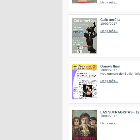
Llegir més...
Cafè tertúlia
18/03/2017
Llegir més...
Dona-li llum
18/03/2017
Nou número del Butlletí inf
Llegir més...
LAS SUFRAGISTAS - 12 de
10/03/2017
Llegir més...