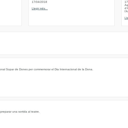
17/04/2018
17
Aq
d'
Llegir més...
l'
Ll
icional Sopar de Dones per commemorar el Dia Internacional de la Dona.
preparar una sortida al teatre.