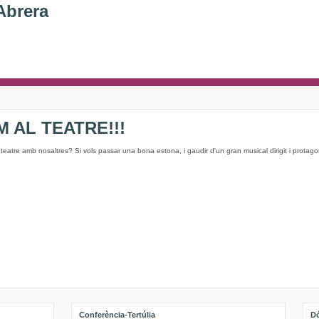
Abrera
 AL TEATRE!!!
l teatre amb nosaltres? Si vols passar una bona estona, i gaudir d'un gran musical dirigit i protago
Conferència-Tertúlia
Dó