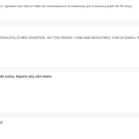
s i Igualtat han ofert el taller de creixement en la maduresa per a dones a partir de 50 anys.
TONA D'ALLÒ MÉS DIVERTIDA, NO T'HO PENSIS I VINE AMB NOSALTRES. COM JA SABEU,
s de cuina. Aquest any són mixts
ri