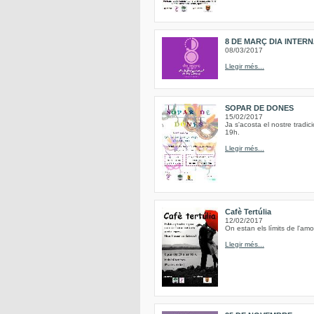
8 DE MARÇ DIA INTER
08/03/2017
Llegir més...
SOPAR DE DONES
15/02/2017
Ja s'acosta el nostre tradi
19h.
Llegir més...
Cafè Tertúlia
12/02/2017
On estan els límits de l'am
Llegir més...