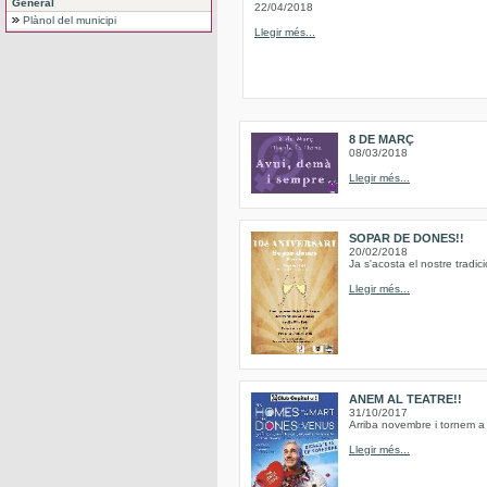
General
22/04/2018
Plànol del municipi
Llegir més...
8 DE MARÇ
08/03/2018
Llegir més...
SOPAR DE DONES!!
20/02/2018
Ja s'acosta el nostre trad
Llegir més...
ANEM AL TEATRE!!
31/10/2017
Arriba novembre i tornem a 
Llegir més...