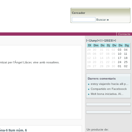
Cercador
Buscar
Contacte
Juny
2023
Dl
Dm
Dc
Dj
Dv
Ds
Dg
29
30
31
01
02
03
04
05
06
07
08
09
10
11
12
13
14
15
16
17
18
19
20
21
22
23
24
25
nitzat per l'Ángel Llàcer, vine amb nosaltres.
26
27
28
29
30
01
02
Darrers comentaris
estoy viajando hacia alli p...
Compartido en Faceboock
Molt bona iniciativa. Al...
Un producte de:
na-li llum núm. 6