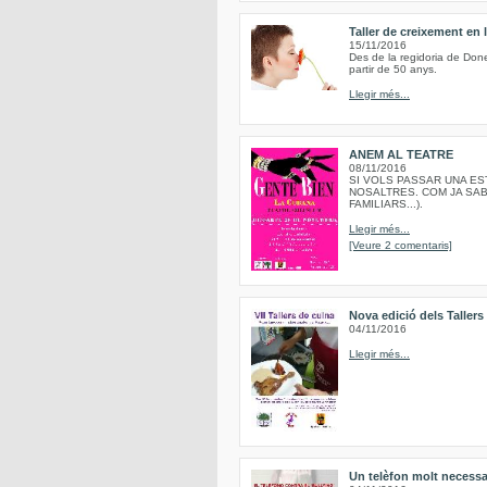
Taller de creixement en
15/11/2016
Des de la regidoria de Done
partir de 50 anys.
Llegir més...
ANEM AL TEATRE
08/11/2016
SI VOLS PASSAR UNA EST
NOSALTRES. COM JA SAB
FAMILIARS...).
Llegir més...
[Veure 2 comentaris]
Nova edició dels Taller
04/11/2016
Llegir més...
Un telèfon molt necessa