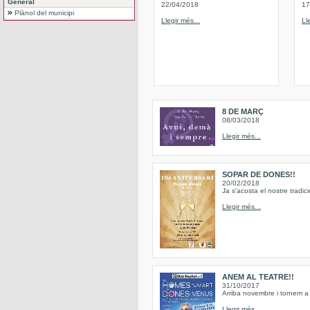
General
22/04/2018
17
Plànol del municipi
Llegir més...
Ll
8 DE MARÇ
08/03/2018
Llegir més...
SOPAR DE DONES!!
20/02/2018
Ja s'acosta el nostre trad
Llegir més...
ANEM AL TEATRE!!
31/10/2017
Arriba novembre i tornem a 
Llegir més...