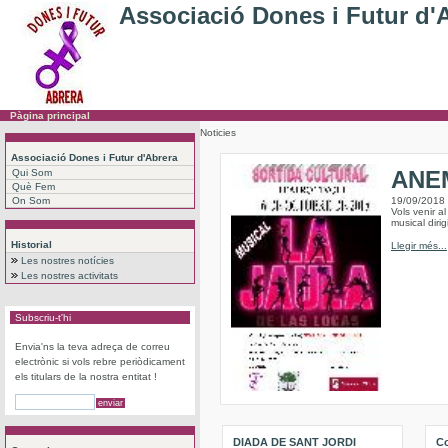
Associació Dones i Futur d'
Pàgina principal
Noticies
Associació Dones i Futur d'Abrera
ANEM
Qui Som
Què Fem
On Som
19/09/2018
Vols venir a
musical dirig
Historial
Llegir més...
Les nostres notícies
Les nostres activitats
Subscriu-t'hi
Envia'ns la teva adreça de correu
electrònic si vols rebre periòdicament
els titulars de la nostra entitat !
DIADA DE SANT JORDI
Co