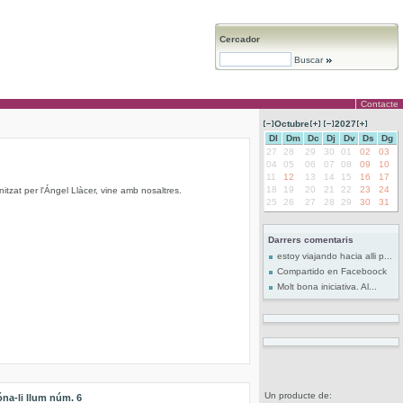
Cercador
Buscar
Contacte
Octubre
2027
Dl
Dm
Dc
Dj
Dv
Ds
Dg
27
28
29
30
01
02
03
04
05
06
07
08
09
10
11
12
13
14
15
16
17
18
19
20
21
22
23
24
nitzat per l'Ángel Llàcer, vine amb nosaltres.
25
26
27
28
29
30
31
Darrers comentaris
estoy viajando hacia alli p...
Compartido en Faceboock
Molt bona iniciativa. Al...
Un producte de:
na-li llum núm. 6