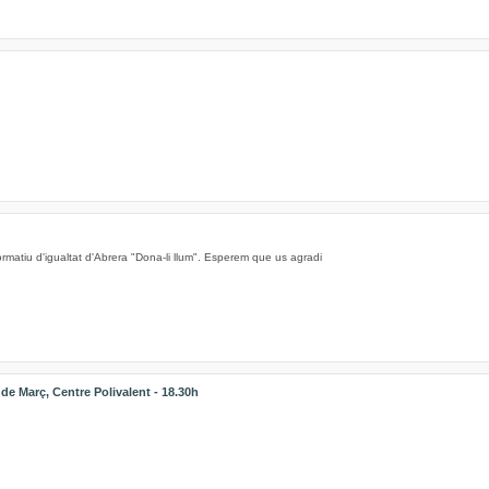
ormatiu d'igualtat d'Abrera "Dona-li llum". Esperem que us agradi
 Març, Centre Polivalent - 18.30h