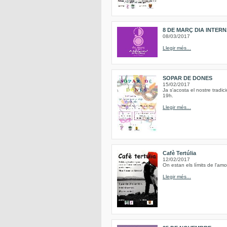
8 DE MARÇ DIA INTER
08/03/2017
Llegir més...
SOPAR DE DONES
15/02/2017
Ja s'acosta el nostre tradi
19h.
Llegir més...
Cafè Tertúlia
12/02/2017
On estan els límits de l'am
Llegir més...