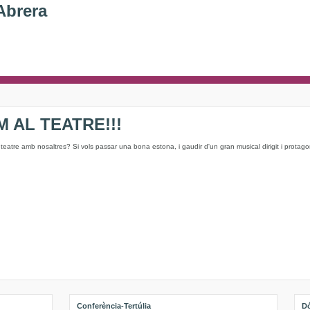
Abrera
 AL TEATRE!!!
l teatre amb nosaltres? Si vols passar una bona estona, i gaudir d'un gran musical dirigit i protago
Conferència-Tertúlia
Dó