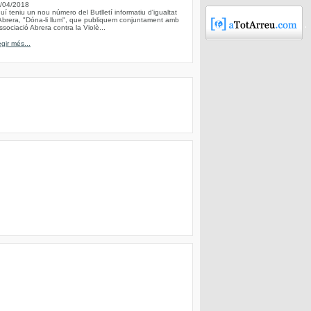
/04/2018
uí teniu un nou número del Butlletí informatiu d'igualtat
Abrera, "Dóna-li llum", que publiquem conjuntament amb
Associació Abrera contra la Violè...
egir més...