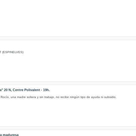
T (ESPINELVES)
" 20 N, Centre Polivalent - 19h.
 Rocío, una madre soltera y sin trabajo, no recibe ningún tipo de ayuda ni subsidio.
 la maduresa