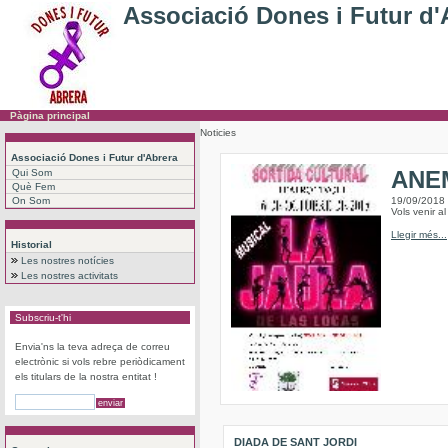
Associació Dones i Futur d'
Pàgina principal
Noticies
Associació Dones i Futur d'Abrera
ANEM
Qui Som
Què Fem
On Som
19/09/2018
Vols venir a
Llegir més...
Historial
Les nostres notícies
Les nostres activitats
Subscriu-t'hi
Envia'ns la teva adreça de correu
electrònic si vols rebre periòdicament
els titulars de la nostra entitat !
DIADA DE SANT JORDI