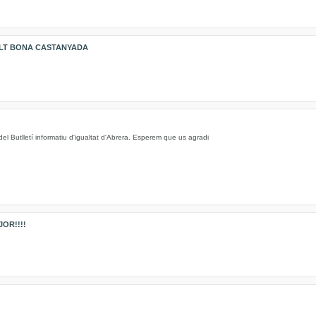
LT BONA CASTANYADA
l Butlletí informatiu d'igualtat d'Abrera. Esperem que us agradi
OR!!!!