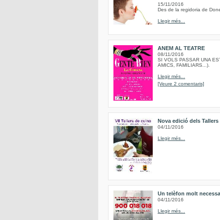
15/11/2016
Des de la regidoria de Done
Llegir més...
ANEM AL TEATRE
08/11/2016
SI VOLS PASSAR UNA ES
AMICS, FAMILIARS...).
Llegir més...
[Veure 2 comentaris]
Nova edició dels Taller
04/11/2016
Llegir més...
Un telèfon molt necessa
04/11/2016
Llegir més...