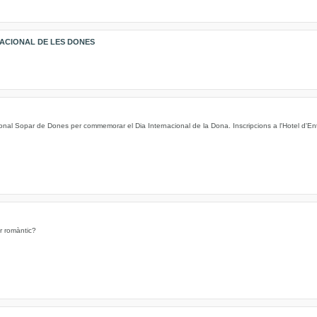
NACIONAL DE LES DONES
cional Sopar de Dones per commemorar el Dia Internacional de la Dona. Inscripcions a l'Hotel d'Enti
or romàntic?