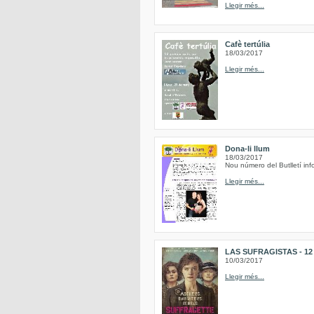
Llegir més...
Cafè tertúlia
18/03/2017
Llegir més...
Dona-li llum
18/03/2017
Nou número del Butlletí inf
Llegir més...
LAS SUFRAGISTAS - 12 de
10/03/2017
Llegir més...