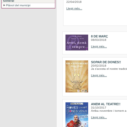
General
22/04/2018
Plànol del municipi
Llegir més...
8 DE MARÇ
08/03/2018
Llegir més...
SOPAR DE DONES!!
20/02/2018
Ja s'acosta el nostre trad
Llegir més...
ANEM AL TEATRE!!
31/10/2017
Arriba novembre i tornem a 
Llegir més...