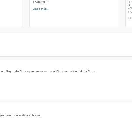
17/04/2018
17
Aq
d'
Llegir més...
l'
Ll
icional Sopar de Dones per commemorar el Dia Internacional de la Dona.
preparar una sortida al teatre.