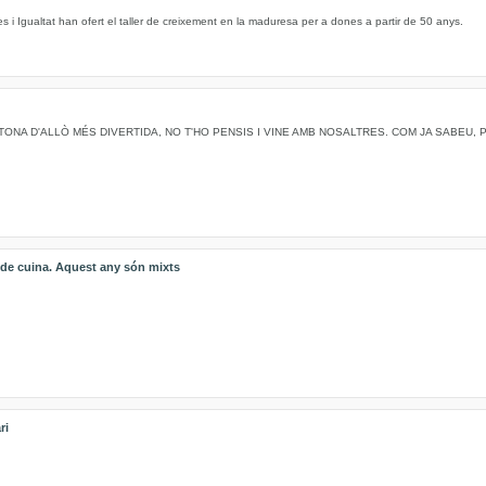
s i Igualtat han ofert el taller de creixement en la maduresa per a dones a partir de 50 anys.
TONA D'ALLÒ MÉS DIVERTIDA, NO T'HO PENSIS I VINE AMB NOSALTRES. COM JA SABEU,
s de cuina. Aquest any són mixts
ri