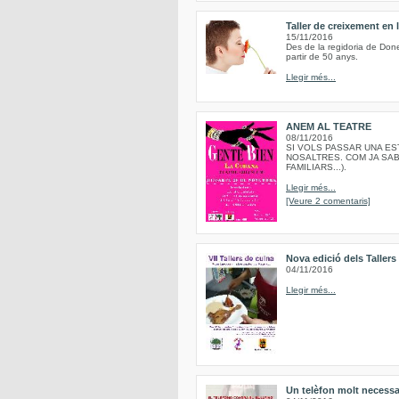
Taller de creixement en
15/11/2016
Des de la regidoria de Done
partir de 50 anys.
Llegir més...
ANEM AL TEATRE
08/11/2016
SI VOLS PASSAR UNA EST
NOSALTRES. COM JA SAB
FAMILIARS...).
Llegir més...
[Veure 2 comentaris]
Nova edició dels Taller
04/11/2016
Llegir més...
Un telèfon molt necessa