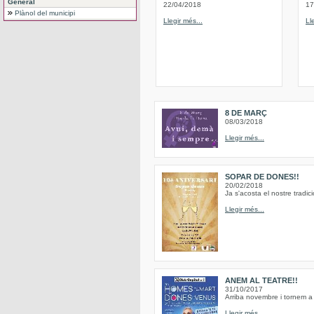
General
22/04/2018
17
Plànol del municipi
Llegir més...
Ll
8 DE MARÇ
08/03/2018
Llegir més...
SOPAR DE DONES!!
20/02/2018
Ja s'acosta el nostre trad
Llegir més...
ANEM AL TEATRE!!
31/10/2017
Arriba novembre i tornem a 
Llegir més...