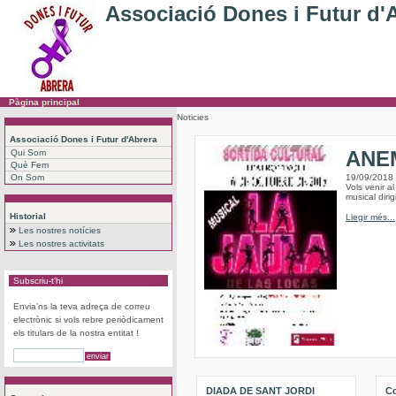
Associació Dones i Futur d'
Pàgina principal
Noticies
Associació Dones i Futur d'Abrera
ANEM
Qui Som
Què Fem
On Som
19/09/2018
Vols venir a
musical dirig
Historial
Llegir més...
Les nostres notícies
Les nostres activitats
Subscriu-t'hi
Envia'ns la teva adreça de correu
electrònic si vols rebre periòdicament
els titulars de la nostra entitat !
DIADA DE SANT JORDI
Co