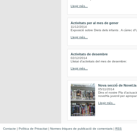
Llegir més...
Activitats per al mes de gener
11/12/2014
Exposició sobre Drets dels infants . A càrrec d’
Llegir més...
Activitats de desembre
02/12/2014
Llistat d'activitats del mes de desembre:
Llegir més...
Nova secció de Novel.la 
05/11/2014
Dins el nostre Pla d’actuac
novel•la juvenil per apropar 
Llegir més...
Contacte
|
Política de Privacitat
|
Normes ètiques de publicació de comentaris
|
RSS