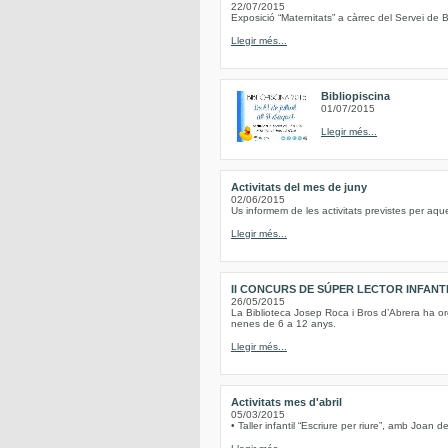
22/07/2015
Exposició “Maternitats” a càrrec del Servei de B
Llegir més...
Bibliopiscina
01/07/2015
Llegir més...
Activitats del mes de juny
02/06/2015
Us informem de les activitats previstes per aqu
Llegir més...
II CONCURS DE SÚPER LECTOR INFANT
26/05/2015
La Biblioteca Josep Roca i Bros d’Abrera ha or
nenes de 6 a 12 anys.
Llegir més...
Activitats mes d'abril
05/03/2015
• Taller infantil “Escriure per riure”, amb Joan