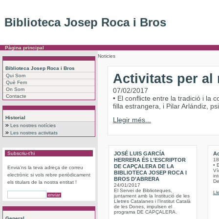
Biblioteca Josep Roca i Bros
Pàgina principal
Noticies
Biblioteca Josep Roca i Bros
Activitats per a
Qui Som
Què Fem
On Som
07/02/2017
Contacte
• El conflicte entre la tradició i 
filla estrangera, i Pilar Arlándiz,
Historial
Llegir més...
Les nostres notícies
Les nostres activitats
Subscriu-t'hi
JOSÉ LUIS GARCÍA
Ac
HERRERA ÉS L’ESCRIPTOR
18
• 
DE CAPÇALERA DE LA
Envia'ns la teva adreça de correu
Víc
BIBLIOTECA JOSEP ROCA I
electrònic si vols rebre periòdicament
int
BROS D’ABRERA
De
els titulars de la nostra entitat !
24/01/2017
El Servei de Biblioteques,
Ll
juntament amb la Institució de les
Lletres Catalanes i l’Institut Català
de les Dones, impulsen el
programa DE CAPÇALERA.
General