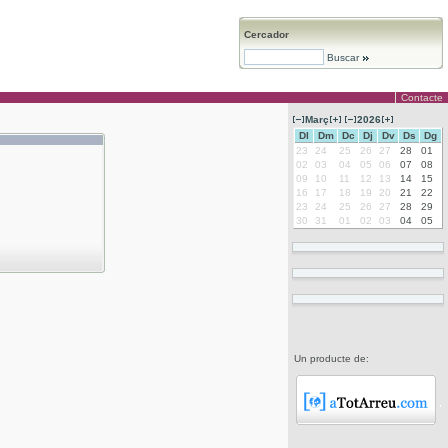
Cercador
Buscar
Contacte
Març
2026
Dl
Dm
Dc
Dj
Dv
Ds
Dg
23
24
25
26
27
28
01
02
03
04
05
06
07
08
09
10
11
12
13
14
15
16
17
18
19
20
21
22
23
24
25
26
27
28
29
30
31
01
02
03
04
05
Un producte de: