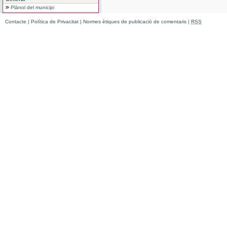
Plànol del municipi
Contacte
|
Política de Privacitat
|
Normes ètiques de publicació de comentaris
|
RSS