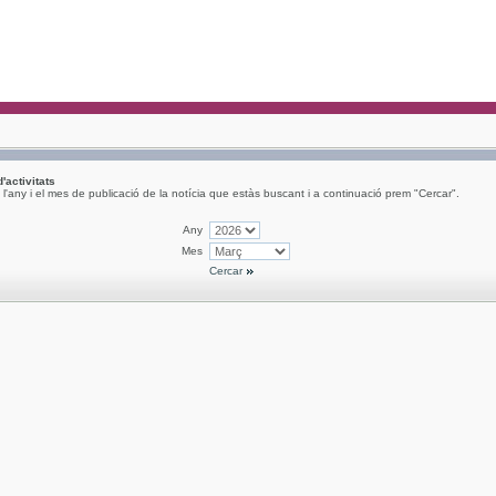
d'activitats
l'any i el mes de publicació de la notícia que estàs buscant i a continuació prem "Cercar".
Any
Mes
Cercar