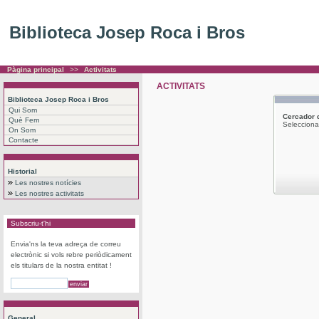
Biblioteca Josep Roca i Bros
Pàgina principal
>>
Activitats
ACTIVITATS
Biblioteca Josep Roca i Bros
Qui Som
Cercador
Què Fem
Selecciona 
On Som
Contacte
Historial
Les nostres notícies
Les nostres activitats
Subscriu-t'hi
Envia'ns la teva adreça de correu
electrònic si vols rebre periòdicament
els titulars de la nostra entitat !
General