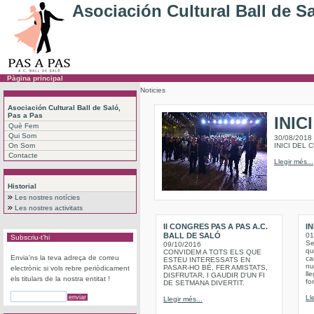
Asociación Cultural Ball de S
Pàgina principal
Noticies
Asociación Cultural Ball de Saló,
Pas a Pas
INIC
Què Fem
Qui Som
30/08/2018
On Som
INICI DEL 
Contacte
Llegir més...
Historial
Les nostres notícies
Les nostres activitats
II CONGRES PAS A PAS A.C.
IN
BALL DE SALÓ
01
Subscriu-t'hi
Se
09/10/2016
qu
CONVIDEM A TOTS ELS QUE
Envia'ns la teva adreça de correu
ca
ESTEU INTERESSATS EN
nu
PASAR-HO BÉ, FER AMISTATS,
electrònic si vols rebre periòdicament
ll
DISFRUTAR, I GAUDIR D'UN FI
els titulars de la nostra entitat !
fo
DE SETMANA DIVERTIT.
Ll
Llegir més...