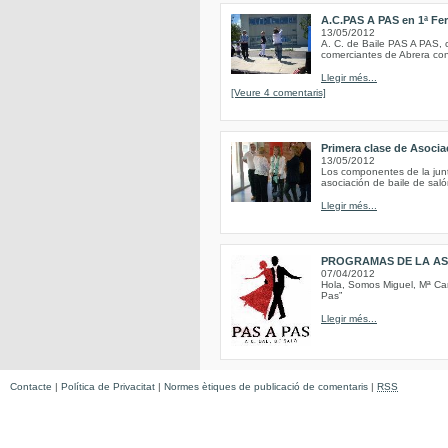
A.C.PAS A PAS en 1ª Fer
13/05/2012
A. C. de Baile PAS A PAS, c
comerciantes de Abrera con
Llegir més...
[Veure 4 comentaris]
Primera clase de Asoci
13/05/2012
Los componentes de la junt
asociación de baile de saló
Llegir més...
PROGRAMAS DE LA AS
07/04/2012
Hola, Somos Miguel, Mª Car
Pas”
Llegir més...
Contacte
|
Política de Privacitat
|
Normes ètiques de publicació de comentaris
|
RSS