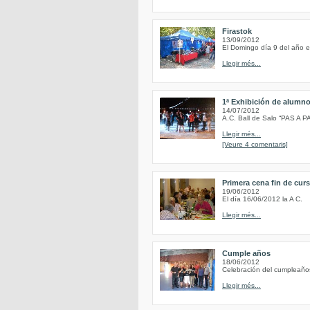
Firastok
13/09/2012
El Domingo día 9 del año en
Llegir més...
1ª Exhibición de alumn
14/07/2012
A.C. Ball de Salo “PAS A P
Llegir més...
[Veure 4 comentaris]
Primera cena fin de cur
19/06/2012
El día 16/06/2012 la A C.
Llegir més...
Cumple años
18/06/2012
Celebración del cumpleaño
Llegir més...