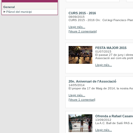
General
Plànol del municipi
CURS 2015 - 2016
08/09/2015
CURS 2015 - 2016 On: Col.legi Francisco Plat
Llegir més...
[Veure 2 comentaris]
FESTA MAJOR 2015
01/07/2015
El passat 27 de juny i dint
Associació así com els profe
Llegir més...
20n. Aniversari de l'Associació
14/05/2014
El proper dia 17 de Maig de 2014, la nostra As
Llegir més...
[Veure 1 comentari]
Ofrenda a Rafael Casan
13/09/2012
La A.C. Ball de Saló PAS a
Llegir més...