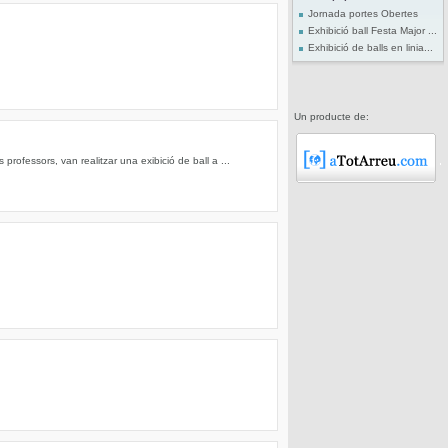
Jornada portes Obertes
Exhibició ball Festa Major ...
Exhibició de balls en linia...
Un producte de:
professors, van realitzar una exibició de ball a ...