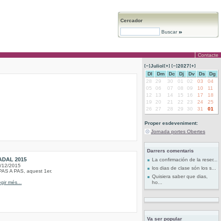
Cercador
Buscar
Contacte
Juliol
2027
Dl
Dm
Dc
Dj
Dv
Ds
Dg
28
29
30
01
02
03
04
05
06
07
08
09
10
11
12
13
14
15
16
17
18
19
20
21
22
23
24
25
26
27
28
29
30
31
01
Proper esdeveniment:
Jornada portes Obertes
Darrers comentaris
ADAL 2015
La confirmación de la reser...
/12/2015
los dias de clase són los s...
PAS A PAS, aquest 1er.
Quisiera saber que dias,
egir més...
ho...
Va ser popular