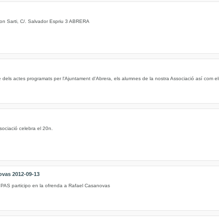
on Sarti, C/. Salvador Espriu 3 ABRERA
e dels actes programats per l'Ajuntament d'Abrera, els alumnes de la nostra Associació así com els 
sociació celebra el 20n.
ovas 2012-09-13
 PAS participo en la ofrenda a Rafael Casanovas