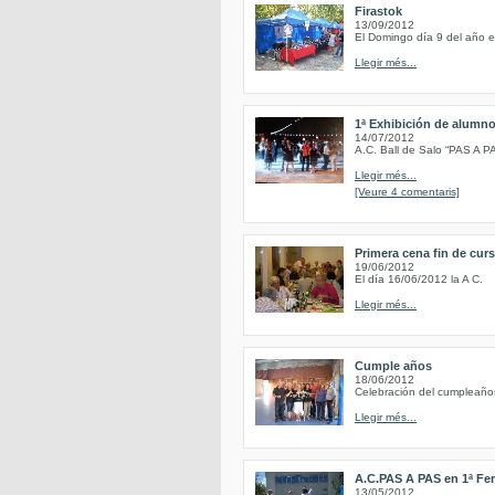
Firastok
13/09/2012
El Domingo día 9 del año en
Llegir més...
1ª Exhibición de alumn
14/07/2012
A.C. Ball de Salo “PAS A P
Llegir més...
[Veure 4 comentaris]
Primera cena fin de cur
19/06/2012
El día 16/06/2012 la A C.
Llegir més...
Cumple años
18/06/2012
Celebración del cumpleaño
Llegir més...
A.C.PAS A PAS en 1ª Fer
13/05/2012