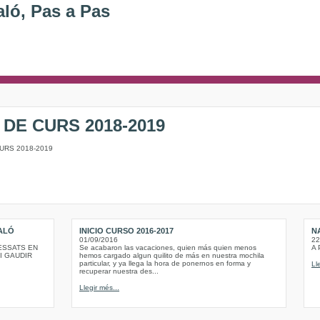
aló, Pas a Pas
I DE CURS 2018-2019
CURS 2018-2019
SALÓ
INICIO CURSO 2016-2017
N
01/09/2016
22
ESSATS EN
Se acabaron las vacaciones, quien más quien menos
A 
I GAUDIR
hemos cargado algun quilito de más en nuestra mochila
particular, y ya llega la hora de ponernos en forma y
Ll
recuperar nuestra des...
Llegir més...