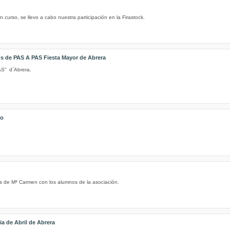
 curso, se llevo a cabo nuestra participación en la Firastock.
os de PAS A PAS Fiesta Mayor de Abrera
AS” d`Abrera.
so
s de Mª Carmen con los alumnos de la asociación.
ia de Abril de Abrera