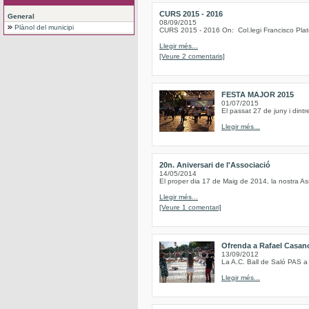
CURS 2015 - 2016
General
08/09/2015
Plànol del municipi
CURS 2015 - 2016 On: Col.legi Francisco Plat
Llegir més...
[Veure 2 comentaris]
FESTA MAJOR 2015
01/07/2015
El passat 27 de juny i dintr
Llegir més...
20n. Aniversari de l'Associació
14/05/2014
El proper dia 17 de Maig de 2014, la nostra As
Llegir més...
[Veure 1 comentari]
Ofrenda a Rafael Casan
13/09/2012
La A.C. Ball de Saló PAS a
Llegir més...