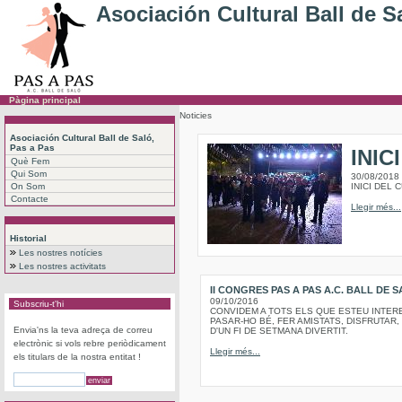
Asociación Cultural Ball de S
Pàgina principal
Noticies
Asociación Cultural Ball de Saló,
Pas a Pas
INIC
Què Fem
Qui Som
30/08/2018
On Som
INICI DEL 
Contacte
Llegir més...
Historial
Les nostres notícies
Les nostres activitats
II CONGRES PAS A PAS A.C. BALL DE 
09/10/2016
Subscriu-t'hi
CONVIDEM A TOTS ELS QUE ESTEU INTER
PASAR-HO BÉ, FER AMISTATS, DISFRUTAR, 
Envia'ns la teva adreça de correu
D'UN FI DE SETMANA DIVERTIT.
electrònic si vols rebre periòdicament
Llegir més...
els titulars de la nostra entitat !