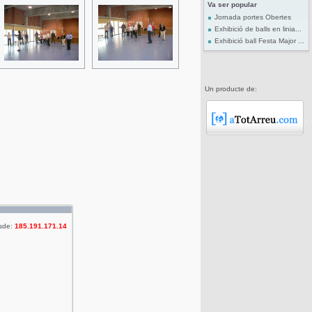
Va ser popular
Jornada portes Obertes
Exhibició de balls en linia...
Exhibició ball Festa Major ...
Un producte de:
sde:
185.191.171.14