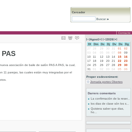
Cercador
Buscar
Contacte
Agost
2026
Dl
Dm
Dc
Dj
Dv
Ds
Dg
27
28
29
30
31
01
02
A PAS
03
04
05
06
07
08
09
10
11
12
13
14
15
16
17
18
19
20
21
22
23
 nueva asociación de baile de salón PAS A PAS, la cual,
24
25
26
27
28
29
30
31
01
02
03
04
05
06
on 11 parejas, las cuales están muy integradas por el
Proper esdeveniment:
otos.
Jornada portes Obertes
Darrers comentaris
La confirmación de la reser...
los dias de clase són los s...
Quisiera saber que dias,
ho...