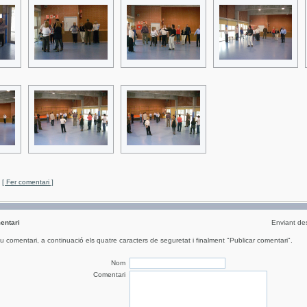
[ Fer comentari ]
entari
Enviant de
eu comentari, a continuació els quatre caracters de seguretat i finalment "Publicar comentari".
Nom
Comentari