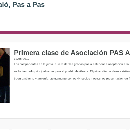
aló, Pas a Pas
Primera clase de Asociación PAS 
13/05/2012
Los componentes de la junta, quiere dar las gracias por la estupenda aceptación a la
se ha fundado principalmente para el pueblo de Abrera. El primer día de clase asistier
buen ambiente y armonía, actualmente somos 44 socios mostramos presentación de f