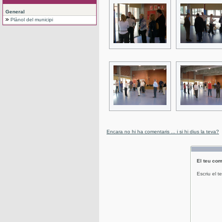
General
Plànol del municipi
Encara no hi ha comentaris ... i si hi dius la teva?
El teu com
Escriu el t