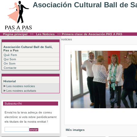
Asociación Cultural Ball de S
Pàgina principal
>>
Les Noticies
>>
Primera clase de Asociación PAS A PAS
noticies
Asociación Cultural Ball de Saló,
Pas a Pas
Què Fem
Qui Som
On Som
Contacte
Historial
Les nostres notícies
Les nostres activitats
Subscriu-t'hi
Envia'ns la teva adreça de correu
electrònic si vols rebre periòdicament
els titulars de la nostra entitat !
Més imatges