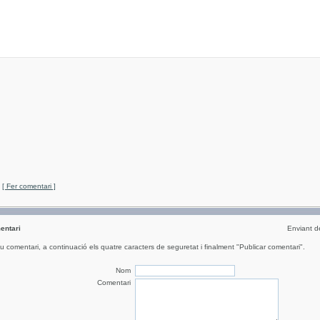
[ Fer comentari ]
entari
Enviant 
eu comentari, a continuació els quatre caracters de seguretat i finalment "Publicar comentari".
Nom
Comentari