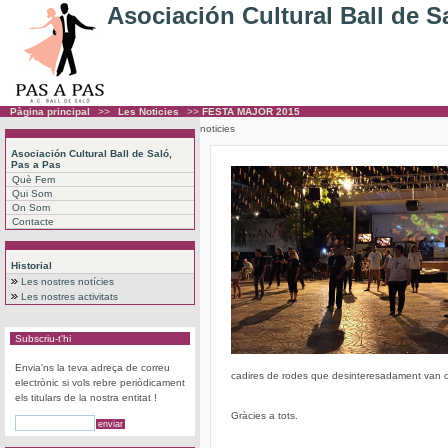
Asociación Cultural Ball de S
Pàgina principal
>>
Les Noticies
>>
FESTA MAJOR 2015
noticies
Asociación Cultural Ball de Saló,
Pas a Pas
Què Fem
Qui Som
On Som
Contacte
Historial
Les nostres notícies
Les nostres activitats
Subscriu-t'hi
Envia'ns la teva adreça de correu
cadires de rodes que desinteresadament van 
electrònic si vols rebre periòdicament
els titulars de la nostra entitat !
Gràcies a tots.