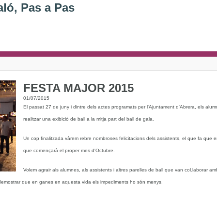
aló, Pas a Pas
FESTA MAJOR 2015
01/07/2015
El passat 27 de juny i dintre dels actes programats per l'Ajuntament d'Abrera, els alu
realitzar una exibició de ball a la mitja part del ball de gala.
Un cop finalitzada vàrem rebre nombroses felicitacions dels assistents, el que fa que
que començarà el proper mes d'Octubre.
Volem agrair als alumnes, als assistents i altres parelles de ball que van col.laborar am
demostrar que en ganes en aquesta vida els impediments ho són menys.