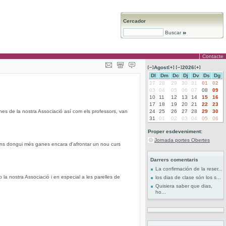
Cercador
Buscar
Contacte
Agost
2026
Dl
Dm
Dc
Dj
Dv
Ds
Dg
27
28
29
30
31
01
02
03
04
05
06
07
08
09
10
11
12
13
14
15
16
17
18
19
20
21
22
23
mnes de la nostra Associació así com els professors, van
24
25
26
27
28
29
30
31
01
02
03
04
05
06
Proper esdeveniment:
Jornada portes Obertes
 ens dongui més ganes encara d'afrontar un nou curs
Darrers comentaris
La confirmación de la reser...
b la nostra Associació i en especial a les parelles de
los dias de clase són los s...
Quisiera saber que dias,
ho...