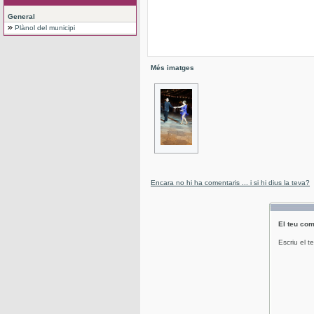
General
Plànol del municipi
Més imatges
Encara no hi ha comentaris ... i si hi dius la teva?
El teu com
Escriu el t