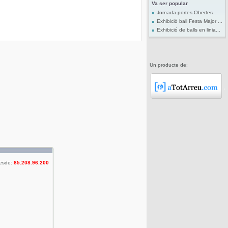
Va ser popular
Jornada portes Obertes
Exhibició ball Festa Major ...
Exhibició de balls en linia...
Un producte de:
desde:
85.208.96.200