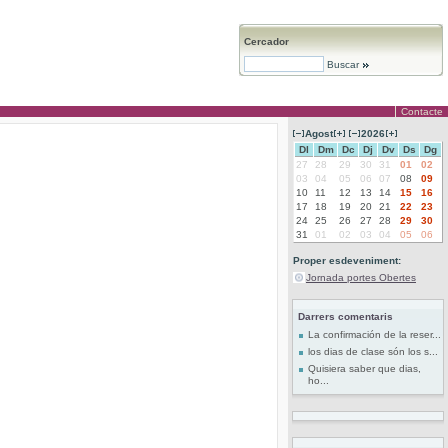
Cercador
Buscar
Contacte
Agost
2026
Dl
Dm
Dc
Dj
Dv
Ds
Dg
27
28
29
30
31
01
02
03
04
05
06
07
08
09
10
11
12
13
14
15
16
17
18
19
20
21
22
23
24
25
26
27
28
29
30
31
01
02
03
04
05
06
Proper esdeveniment:
Jornada portes Obertes
Darrers comentaris
La confirmación de la reser...
los dias de clase són los s...
Quisiera saber que dias,
ho...