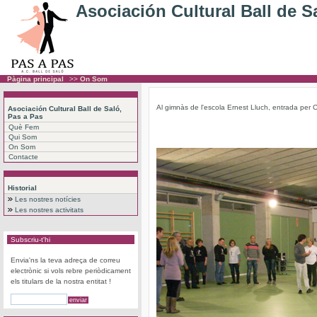
Asociación Cultural Ball de S
Pàgina principal
>>
On Som
Al gimnàs de l'escola Ernest Lluch, entrada per
Asociación Cultural Ball de Saló,
Pas a Pas
Què Fem
Qui Som
On Som
Contacte
Historial
Les nostres notícies
Les nostres activitats
Subscriu-t'hi
Envia'ns la teva adreça de correu
electrònic si vols rebre periòdicament
els titulars de la nostra entitat !