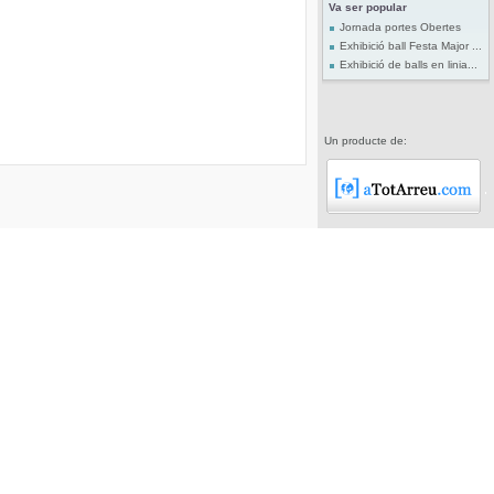
Va ser popular
Jornada portes Obertes
Exhibició ball Festa Major ...
Exhibició de balls en linia...
Un producte de: