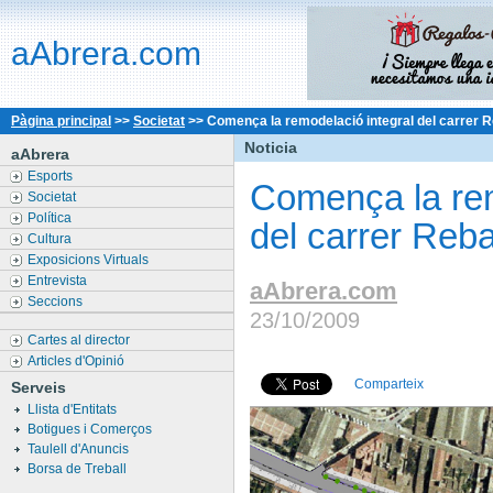
aAbrera.com
Pàgina principal
>>
Societat
>>
Comença la remodelació integral del carrer 
Noticia
aAbrera
Esports
Comença la rem
Societat
Política
del carrer Reb
Cultura
Exposicions Virtuals
Entrevista
aAbrera.com
Seccions
23/10/2009
Cartes al director
Articles d'Opinió
Comparteix
Serveis
Llista d'Entitats
Botigues i Comerços
Taulell d'Anuncis
Borsa de Treball