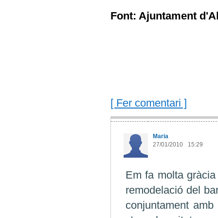
Font: Ajuntament d'A
[ Fer comentari ]
Maria
27/01/2010
15:29
Em fa molta gràcia 
remodelació del bar
conjuntament amb e