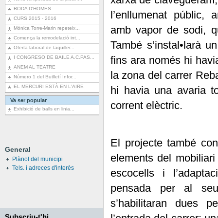
RODA D'HOMES
l’enllumenat públic, 
CURS 2015 - 2016
amb vapor de sodi, q
Mònica Torre-Marin repeteix...
Comença la remodelació int...
També s’instal•larà u
Oferta laboral de taquiller...
fins ara només hi havia
I CONGRESO DE BAILE A.C.PAS...
ANEM AL TEATRE
la zona del carrer Reb
Número 1 del Butlletí Infor...
EL MERCURI ESTÀ EN L'AIRE
hi havia una avaria t
Va ser popular
corrent elèctric.
Exhibició de balls en linia...
El projecte també con
General
elements del mobiliar
Plànol del municipi
Tels. i adreces d'interès
escocells i l’adapta
pensada per al seu
s’habilitaran dues p
Subscriu-t'hi