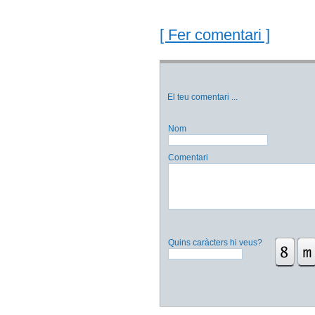
[ Fer comentari ]
El teu comentari
...
Nom
Comentari
Quins caràcters hi veus?