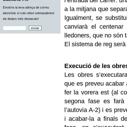
l’entrada del carrer: un
a la mitjana que separa
Envia'ns la teva adreça de correu
electrònic si vols rebre setmanalment
Igualment, se substitui
els titulars més destacats!
canviarà el centenar
lledoners, que no són t
El sistema de reg serà 
Execució de les obre
Les obres s’executara
que es preveu acabar 
fer la vorera est (al c
segona fase es farà 
l’autovia A-2) i es pr
i acabar-la a finals d