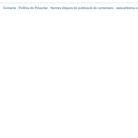
Contacte
|
Política de Privacitat
|
Normes ètiques de publicació de comentaris
|
www.
aAbrera
.c