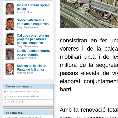
No al Karibean Spring
Break
Antonio Soler
Sobre l'alternativa
catalana d'esquerres.
Sergi Santamaria
Cal que construïm un
consistiran en fer u
projecte per Abrera
des de l'esquerra
Sergi Santamaria
voreres i de la calça
Llegir, escoltar, veure,
potser somniar
mobiliari urbà i de le
Joaquim Parera
millora de la segureta
Salines de la trinitat,
Punta de la Banya
passos elevats de vi
Antonio Mora
elaborat conjuntamen
Darrers comentaris
barri.
estoy viajando hacia alli p...
Hola estaria interesada en ...
Jo soc d'aqui
Amb la renovació total
Es comenta...
xarxa de clavegueram
Nova temporada de la piscin...