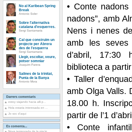
• Conte nadons 
No al Karibean Spring
Break
Antonio Soler
nadons”, amb Alm
Sobre l'alternativa
catalana d'esquerres.
Nens i nenes d
Sergi Santamaria
Cal que construïm un
amb les seves 
projecte per Abrera
des de l'esquerra
d’abril, 17:30 
Sergi Santamaria
Llegir, escoltar, veure,
potser somniar
biblioteca a partir
Joaquim Parera
Salines de la trinitat,
• Taller d’enqua
Punta de la Banya
Antonio Mora
amb Olga Valls. D
Darrers comentaris
18.00 h. Inscripc
estoy viajando hacia alli p...
Hola estaria interesada en ...
partir de l’1 d’abri
Jo soc d'aqui
• Conte infanti
Es comenta...
Nova temporada de la piscin...