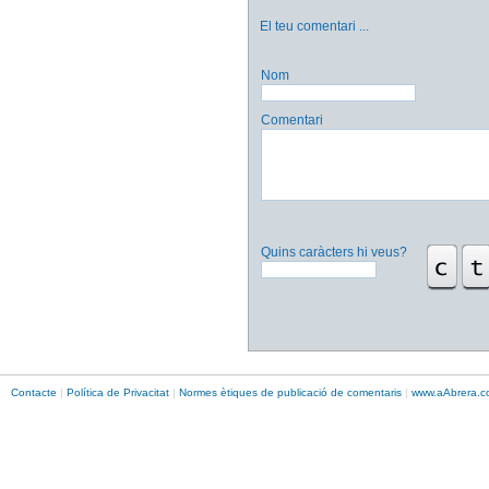
El teu comentari
...
Nom
Comentari
Quins caràcters hi veus?
Contacte
|
Política de Privacitat
|
Normes ètiques de publicació de comentaris
|
www.
aAbrera
.c