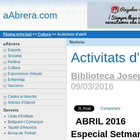
aAbrera.com
Pàgina principal
>>
Cultura
>>
Activitats d'abril
Noticia
aAbrera
Esports
Activitats d'
Societat
Política
Cultura
Biblioteca Jose
Exposicions Virtuals
Entrevista
09/03/2016
Seccions
Cartes al director
Articles d'Opinió
Comparteix
Serveis
Llista d'Entitats
ABRIL 2016
Botigues i Comerços
Taulell d'Anuncis
Especial Setman
Borsa de Treball