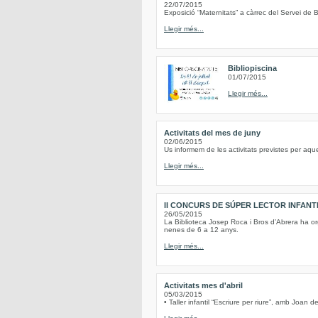
22/07/2015
Exposició “Maternitats” a càrrec del Servei de B
Llegir més...
Bibliopiscina
01/07/2015
Llegir més...
Activitats del mes de juny
02/06/2015
Us informem de les activitats previstes per aqu
Llegir més...
II CONCURS DE SÚPER LECTOR INFANT
26/05/2015
La Biblioteca Josep Roca i Bros d’Abrera ha or
nenes de 6 a 12 anys.
Llegir més...
Activitats mes d'abril
05/03/2015
• Taller infantil “Escriure per riure”, amb Joan