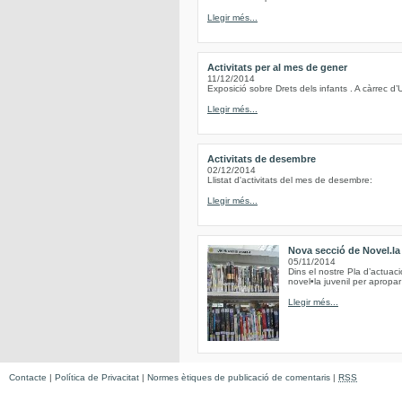
Llegir més...
Activitats per al mes de gener
11/12/2014
Exposició sobre Drets dels infants . A càrrec d’
Llegir més...
Activitats de desembre
02/12/2014
Llistat d'activitats del mes de desembre:
Llegir més...
Nova secció de Novel.la 
05/11/2014
Dins el nostre Pla d’actuac
novel•la juvenil per apropar 
Llegir més...
Contacte
|
Política de Privacitat
|
Normes ètiques de publicació de comentaris
|
RSS