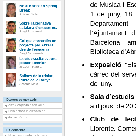
de Música i Es
No al Karibean Spring
Break
1 de juny, 18 h
Antonio Soler
Departamen
Sobre l'alternativa
catalana d'esquerres.
l’Ajuntament d
Sergi Santamaria
Barcelona, am
Cal que construïm un
projecte per Abrera
des de l'esquerra
Biblioteca d’Ab
Sergi Santamaria
Llegir, escoltar, veure,
potser somniar
Exposició
“El
Joaquim Parera
càrrec del serv
Salines de la trinitat,
Punta de la Banya
de juny.
Antonio Mora
Sala d’estudi
Darrers comentaris
a dijous, de 20.
estoy viajando hacia alli p...
Hola estaria interesada en ...
Jo soc d'aqui
Club de lect
Llorente. Comen
Es comenta...
Nova temporada de la piscin...