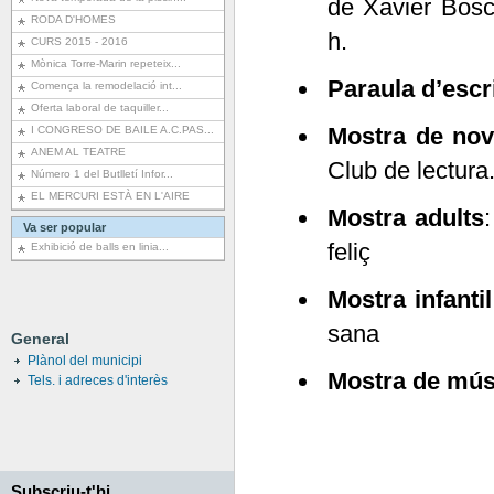
de Xavier Bosc
RODA D'HOMES
h.
CURS 2015 - 2016
Mònica Torre-Marin repeteix...
Paraula d’escr
Comença la remodelació int...
Oferta laboral de taquiller...
Mostra de nove
I CONGRESO DE BAILE A.C.PAS...
ANEM AL TEATRE
Club de lectura
Número 1 del Butlletí Infor...
EL MERCURI ESTÀ EN L'AIRE
Mostra adults
:
Va ser popular
feliç
Exhibició de balls en linia...
Mostra infantil
sana
General
Plànol del municipi
Mostra de mús
Tels. i adreces d'interès
Subscriu-t'hi