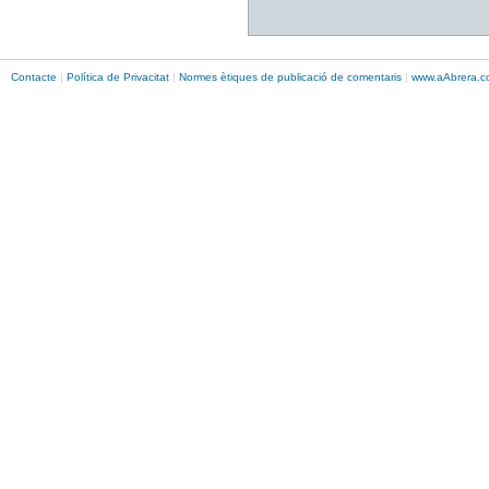
Contacte
|
Política de Privacitat
|
Normes ètiques de publicació de comentaris
|
www.
aAbrera
.c