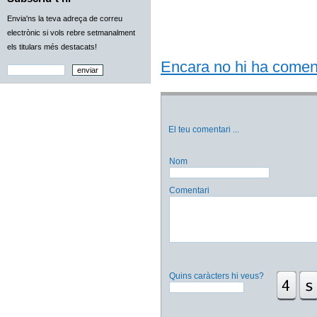
Envia'ns la teva adreça de correu
electrònic si vols rebre setmanalment
els titulars més destacats!
Encara no hi ha comentar
El teu comentari
...
Nom
Comentari
Quins caràcters hi veus?