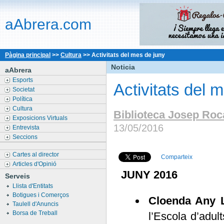
aAbrera.com
Pàgina principal
>>
Cultura
>>
Activitats del mes de juny
Noticia
aAbrera
Esports
Activitats del 
Societat
Política
Cultura
Biblioteca Josep Roc
Exposicions Virtuals
13/05/2016
Entrevista
Seccions
Cartes al director
Comparteix
Articles d'Opinió
JUNY 2016
Serveis
Llista d'Entitats
Botigues i Comerços
Cloenda Any L
Taulell d'Anuncis
Borsa de Treball
l’Escola d’adul