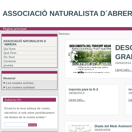
ASSOCIACIÓ NATURALISTA D´ABRE
Pàgina principal
Noticies
ASSOCIACIÓ NATURALISTA D
´ABRERA
DES
Qui Som
Què Fem
GRA
On Som
Contacte
24/04/2014
prueba
Llegir més...
Historial
Les nostres notícies
Les nostres activitats
roposta para la A-2
ro
29/08/2013
29
Subscriu-t'hi
Llegir més...
Ll
Envia'ns la teva adreça de correu
electrònic si vols rebre periòdicament
els titulars de la nostra entitat !
Diada del Medi Ambient
09/06/2008