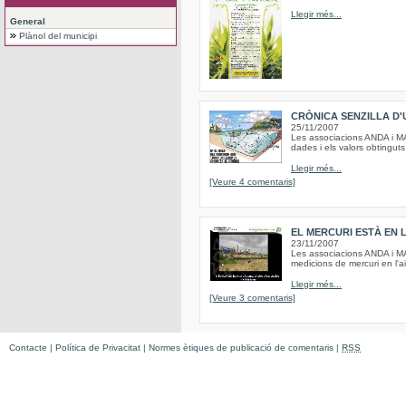
Llegir més...
General
Plànol del municipi
CRÒNICA SENZILLA D'
25/11/2007
Les associacions ANDA i M
dades i els valors obtinguts
Llegir més...
[Veure 4 comentaris]
EL MERCURI ESTÀ EN L
23/11/2007
Les associacions ANDA i MA
medicions de mercuri en l'
Llegir més...
[Veure 3 comentaris]
Contacte
|
Política de Privacitat
|
Normes ètiques de publicació de comentaris
|
RSS