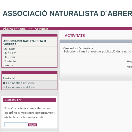
ASSOCIACIÓ NATURALISTA D´ABRE
Pàgina principal
>>
Activitats
ACTIVITATS
ASSOCIACIÓ NATURALISTA D
´ABRERA
Cercador
d'activitats
Qui Som
Selecciona l'any i el mes de publicació de la notíc
Què Fem
On Som
Contacte
An
prueba
Me
Historial
Les nostres notícies
Les nostres activitats
Subscriu-t'hi
Envia'ns la teva adreça de correu
electrònic si vols rebre periòdicament
els titulars de la nostra entitat !