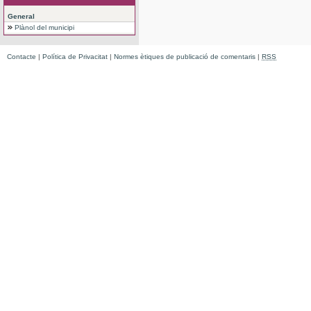
General
Plànol del municipi
Contacte
|
Política de Privacitat
|
Normes ètiques de publicació de comentaris
|
RSS