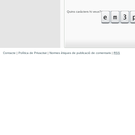
Quins caràcters hi veus?
Contacte
|
Política de Privacitat
|
Normes ètiques de publicació de comentaris
|
RSS