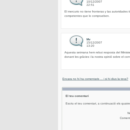
10/12/2007
22:51
El mercurio no tiene fronteras y las autoridades 
competentes que lo comprueben.
Mv
15/12/2007
13:20
Aquesta setmana hem rebut resposta del Minister
donant les gràcies i la nostra opinió sobre el co
Encara no hi ha comentaris ... i si hi dius la teva?
El teu comentari
Escriu el teu comentari, a continuació els quatre
N
Coment