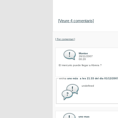
[Veure 4 comentaris]
[ Fer comentari ]
Montse
26/11/2007
00:20
El mercurio puede llegar a Abrera ?
en/na
uno más
a les
21:33
del dia
01/12/200
undefined
uno mas