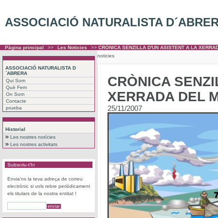
ASSOCIACIÓ NATURALISTA D´ABRE
Pàgina principal
>>
Les Noticies
>>
CRÒNICA SENZILLA D'UN ASISTENT A LA XERRA
noticies
ASSOCIACIÓ NATURALISTA D
´ABRERA
CRÒNICA SENZIL
Qui Som
Què Fem
XERRADA DEL 
On Som
Contacte
25/11/2007
prueba
Historial
Les nostres notícies
Les nostres activitats
Subscriu-t'hi
Envia'ns la teva adreça de correu
electrònic si vols rebre periòdicament
els titulars de la nostra entitat !