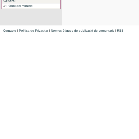
General
Plànol del municipi
Contacte
|
Política de Privacitat
|
Normes ètiques de publicació de comentaris
|
RSS