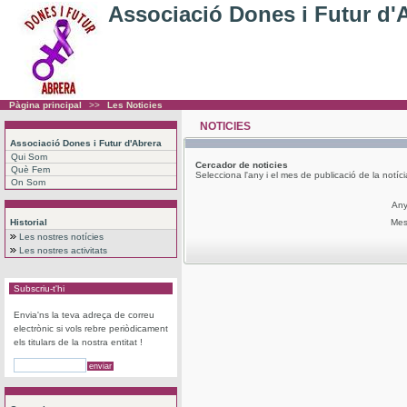
Associació Dones i Futur d'
Pàgina principal
>>
Les Noticies
NOTICIES
Associació Dones i Futur d'Abrera
Qui Som
Cercador
de noticies
Què Fem
Selecciona l'any i el mes de publicació de la notíc
On Som
An
Historial
Me
Les nostres notícies
Les nostres activitats
Subscriu-t'hi
Envia'ns la teva adreça de correu
electrònic si vols rebre periòdicament
els titulars de la nostra entitat !