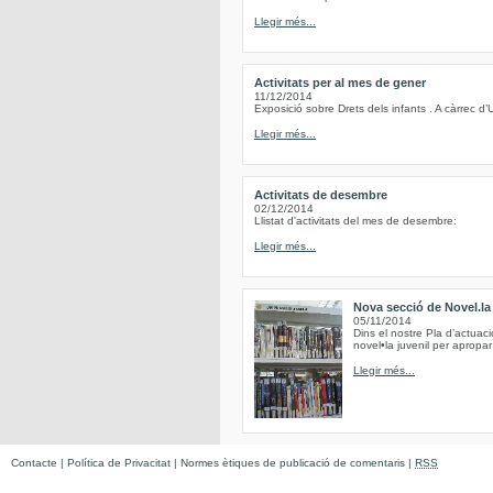
Llegir més...
Activitats per al mes de gener
11/12/2014
Exposició sobre Drets dels infants . A càrrec d’
Llegir més...
Activitats de desembre
02/12/2014
Llistat d'activitats del mes de desembre:
Llegir més...
Nova secció de Novel.la 
05/11/2014
Dins el nostre Pla d’actuac
novel•la juvenil per apropar 
Llegir més...
Contacte
|
Política de Privacitat
|
Normes ètiques de publicació de comentaris
|
RSS