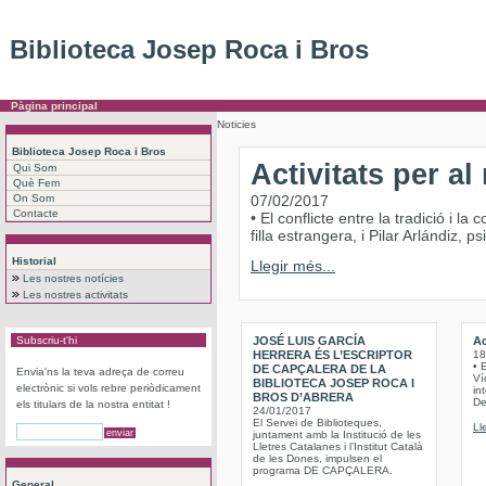
Biblioteca Josep Roca i Bros
Pàgina principal
Noticies
Biblioteca Josep Roca i Bros
Activitats per a
Qui Som
Què Fem
On Som
07/02/2017
Contacte
• El conflicte entre la tradició i 
filla estrangera, i Pilar Arlándiz,
Historial
Llegir més...
Les nostres notícies
Les nostres activitats
Subscriu-t'hi
JOSÉ LUIS GARCÍA
Ac
HERRERA ÉS L’ESCRIPTOR
18
• 
DE CAPÇALERA DE LA
Envia'ns la teva adreça de correu
Víc
BIBLIOTECA JOSEP ROCA I
electrònic si vols rebre periòdicament
int
BROS D’ABRERA
De
els titulars de la nostra entitat !
24/01/2017
El Servei de Biblioteques,
Ll
juntament amb la Institució de les
Lletres Catalanes i l’Institut Català
de les Dones, impulsen el
programa DE CAPÇALERA.
General