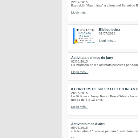
22/07/2015
Exposició “Maternitats” a càrrec del Servei de B
Llegir més...
Bibliopiscina
01/07/2015
Llegir més...
Activitats del mes de juny
02/06/2015
Us informem de les activitats previstes per aqu
Llegir més...
II CONCURS DE SÚPER LECTOR INFANT
26/05/2015
La Biblioteca Josep Roca i Bros d’Abrera ha or
nenes de 6 a 12 anys.
Llegir més...
Activitats mes d'abril
05/03/2015
• Taller infantil “Escriure per riure”, amb Joan