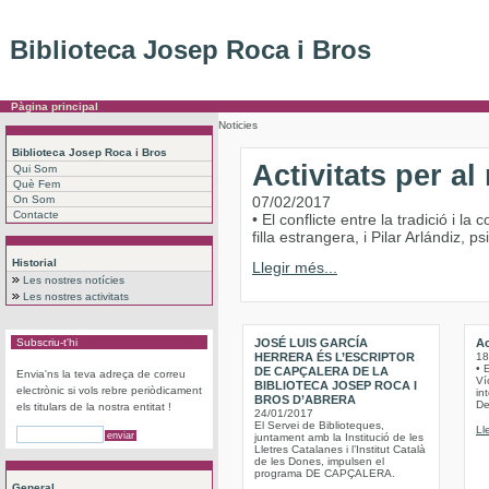
Biblioteca Josep Roca i Bros
Pàgina principal
Noticies
Biblioteca Josep Roca i Bros
Activitats per a
Qui Som
Què Fem
On Som
07/02/2017
Contacte
• El conflicte entre la tradició i 
filla estrangera, i Pilar Arlándiz,
Historial
Llegir més...
Les nostres notícies
Les nostres activitats
Subscriu-t'hi
JOSÉ LUIS GARCÍA
Ac
HERRERA ÉS L’ESCRIPTOR
18
• 
DE CAPÇALERA DE LA
Envia'ns la teva adreça de correu
Víc
BIBLIOTECA JOSEP ROCA I
electrònic si vols rebre periòdicament
int
BROS D’ABRERA
De
els titulars de la nostra entitat !
24/01/2017
El Servei de Biblioteques,
Ll
juntament amb la Institució de les
Lletres Catalanes i l’Institut Català
de les Dones, impulsen el
programa DE CAPÇALERA.
General