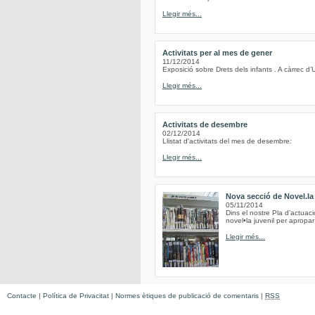
Llegir més...
Activitats per al mes de gener
11/12/2014
Exposició sobre Drets dels infants . A càrrec d’
Llegir més...
Activitats de desembre
02/12/2014
Llistat d'activitats del mes de desembre:
Llegir més...
Nova secció de Novel.la 
05/11/2014
Dins el nostre Pla d’actuac
novel•la juvenil per apropar 
Llegir més...
Contacte
|
Política de Privacitat
|
Normes ètiques de publicació de comentaris
|
RSS