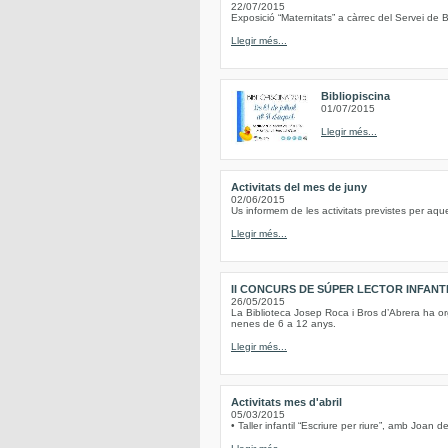
22/07/2015
Exposició “Maternitats” a càrrec del Servei de B
Llegir més...
Bibliopiscina
01/07/2015
Llegir més...
Activitats del mes de juny
02/06/2015
Us informem de les activitats previstes per aqu
Llegir més...
II CONCURS DE SÚPER LECTOR INFANT
26/05/2015
La Biblioteca Josep Roca i Bros d’Abrera ha or
nenes de 6 a 12 anys.
Llegir més...
Activitats mes d'abril
05/03/2015
• Taller infantil “Escriure per riure”, amb Joan