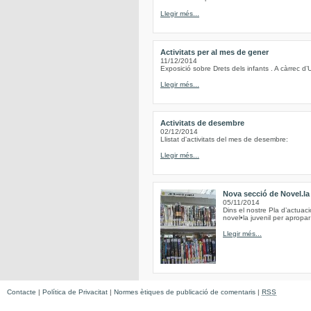
Llegir més...
Activitats per al mes de gener
11/12/2014
Exposició sobre Drets dels infants . A càrrec d’
Llegir més...
Activitats de desembre
02/12/2014
Llistat d'activitats del mes de desembre:
Llegir més...
Nova secció de Novel.la 
05/11/2014
Dins el nostre Pla d’actuac
novel•la juvenil per apropar 
Llegir més...
Contacte
|
Política de Privacitat
|
Normes ètiques de publicació de comentaris
|
RSS