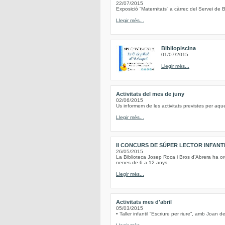
22/07/2015
Exposició “Maternitats” a càrrec del Servei de B
Llegir més...
Bibliopiscina
01/07/2015
Llegir més...
Activitats del mes de juny
02/06/2015
Us informem de les activitats previstes per aqu
Llegir més...
II CONCURS DE SÚPER LECTOR INFANT
26/05/2015
La Biblioteca Josep Roca i Bros d’Abrera ha or
nenes de 6 a 12 anys.
Llegir més...
Activitats mes d'abril
05/03/2015
• Taller infantil “Escriure per riure”, amb Joan