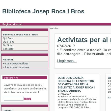
Biblioteca Josep Roca i Bros
Pàgina principal
Noticies
Biblioteca Josep Roca i Bros
Activitats per a
Qui Som
Què Fem
On Som
07/02/2017
Contacte
• El conflicte entre la tradició i 
filla estrangera, i Pilar Arlándiz,
Historial
Llegir més...
Les nostres notícies
Les nostres activitats
Subscriu-t'hi
JOSÉ LUIS GARCÍA
Ac
HERRERA ÉS L’ESCRIPTOR
18
• 
DE CAPÇALERA DE LA
Envia'ns la teva adreça de correu
Víc
BIBLIOTECA JOSEP ROCA I
electrònic si vols rebre periòdicament
int
BROS D’ABRERA
De
els titulars de la nostra entitat !
24/01/2017
El Servei de Biblioteques,
Ll
juntament amb la Institució de les
Lletres Catalanes i l’Institut Català
de les Dones, impulsen el
programa DE CAPÇALERA.
General