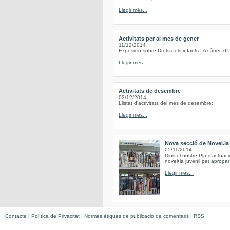
Llegir més...
Activitats per al mes de gener
11/12/2014
Exposició sobre Drets dels infants . A càrrec d’
Llegir més...
Activitats de desembre
02/12/2014
Llistat d'activitats del mes de desembre:
Llegir més...
Nova secció de Novel.la 
05/11/2014
Dins el nostre Pla d’actuac
novel•la juvenil per apropar 
Llegir més...
Contacte
|
Política de Privacitat
|
Normes ètiques de publicació de comentaris
|
RSS