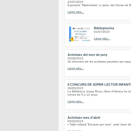
22/07/2015
Exposició “Maternitats” a càrrec del Servei de B
Llegir més...
Bibliopiscina
01/07/2015
Llegir més...
Activitats del mes de juny
02/06/2015
Us informem de les activitats previstes per aqu
Llegir més...
II CONCURS DE SÚPER LECTOR INFANT
26/05/2015
La Biblioteca Josep Roca i Bros d’Abrera ha or
nenes de 6 a 12 anys.
Llegir més...
Activitats mes d'abril
05/03/2015
• Taller infantil “Escriure per riure”, amb Joan