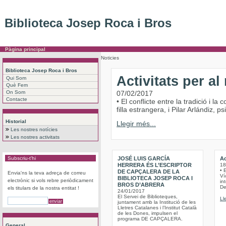
Biblioteca Josep Roca i Bros
Pàgina principal
Noticies
Biblioteca Josep Roca i Bros
Activitats per a
Qui Som
Què Fem
On Som
07/02/2017
Contacte
• El conflicte entre la tradició i 
filla estrangera, i Pilar Arlándiz,
Historial
Llegir més...
Les nostres notícies
Les nostres activitats
Subscriu-t'hi
JOSÉ LUIS GARCÍA
Ac
HERRERA ÉS L’ESCRIPTOR
18
• 
DE CAPÇALERA DE LA
Envia'ns la teva adreça de correu
Víc
BIBLIOTECA JOSEP ROCA I
electrònic si vols rebre periòdicament
int
BROS D’ABRERA
De
els titulars de la nostra entitat !
24/01/2017
El Servei de Biblioteques,
Ll
juntament amb la Institució de les
Lletres Catalanes i l’Institut Català
de les Dones, impulsen el
programa DE CAPÇALERA.
General