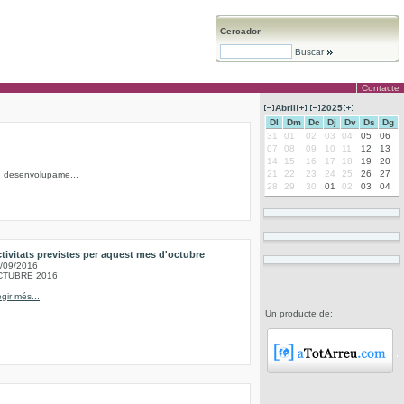
Cercador
Buscar
Contacte
Abril
2025
Dl
Dm
Dc
Dj
Dv
Ds
Dg
31
01
02
03
04
05
06
07
08
09
10
11
12
13
14
15
16
17
18
19
20
21
22
23
24
25
26
27
 en desenvolupame...
28
29
30
01
02
03
04
tivitats previstes per aquest mes d'octubre
/09/2016
CTUBRE 2016
egir més...
Un producte de: