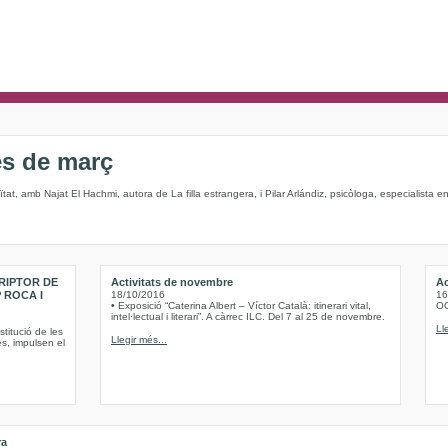
es de març
neïtat, amb Najat El Hachmi, autora de La filla estrangera, i Pilar Arlándiz, psicòloga, especialista
RIPTOR DE
Activitats de novembre
Ac
 ROCA I
18/10/2016
16
• Exposició “Caterina Albert – Víctor Català: itinerari vital,
O
intel·lectual i literari”. A càrrec ILC. Del 7 al 25 de novembre.
Ll
titució de les
Llegir més...
es, impulsen el
ra