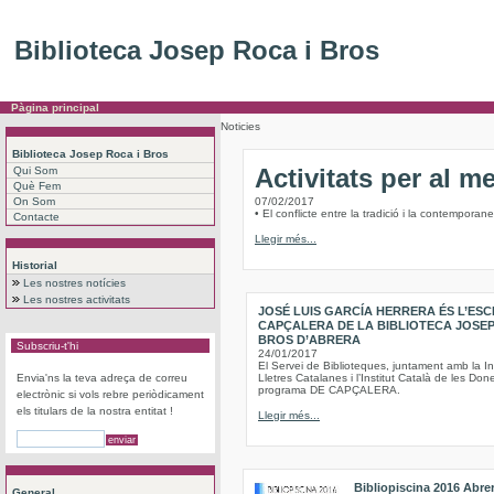
Biblioteca Josep Roca i Bros
Pàgina principal
Noticies
Biblioteca Josep Roca i Bros
Activitats per al m
Qui Som
Què Fem
On Som
07/02/2017
• El conflicte entre la tradició i la contempora
Contacte
Llegir més...
Historial
Les nostres notícies
Les nostres activitats
JOSÉ LUIS GARCÍA HERRERA ÉS L’ESC
CAPÇALERA DE LA BIBLIOTECA JOSEP
BROS D’ABRERA
Subscriu-t'hi
24/01/2017
El Servei de Biblioteques, juntament amb la Ins
Envia'ns la teva adreça de correu
Lletres Catalanes i l’Institut Català de les Don
programa DE CAPÇALERA.
electrònic si vols rebre periòdicament
els titulars de la nostra entitat !
Llegir més...
Bibliopiscina 2016 Abre
General