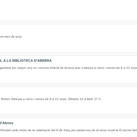
est mes de juny:
IL A LA BIBLIOTECA D’ABRERA
ganitzat per segon any un concurs infantil de lectura que s’adreça a nens i nenes de 6 a 12 any
 de Boher. Adreçat a nens i nenes de 9 a 12 anys. Dimarts 14 d’abril, 17 h.
 d'Abrera
 Ghulam amb motiu de la celebració del 8 de març per parlar-nos de la seva novel.la El secret del