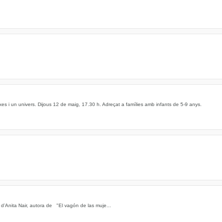
aixes i un univers. Dijous 12 de maig, 17.30 h. Adreçat a famílies amb infants de 5-9 anys.
’Anita Nair, autora de "El vagón de las muje...