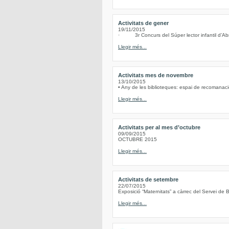
Activitats de gener
19/11/2015
· 3r Concurs del Súper lector infantil d’Abre
Llegir més...
Activitats mes de novembre
13/10/2015
• Any de les biblioteques: espai de recomanacio
Llegir més...
Activitats per al mes d’octubre
09/09/2015
OCTUBRE 2015
Llegir més...
Activitats de setembre
22/07/2015
Exposició “Maternitats” a càrrec del Servei de B
Llegir més...