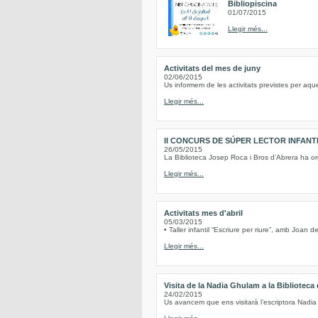
Bibliopiscina
01/07/2015
Llegir més...
Activitats del mes de juny
02/06/2015
Us informem de les activitats previstes per aqu
Llegir més...
II CONCURS DE SÚPER LECTOR INFANT
26/05/2015
La Biblioteca Josep Roca i Bros d’Abrera ha or
Llegir més...
Activitats mes d'abril
05/03/2015
• Taller infantil “Escriure per riure”, amb Joan
Llegir més...
Visita de la Nadia Ghulam a la Biblioteca
24/02/2015
Us avancem que ens visitarà l’escriptora Nadia