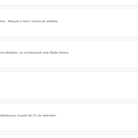
ra . Adreçat a nens i nenes de primària.
ns literàries, en col·laboració amb Ràdio Abrera.
iblioteques. A partir del 21 de setembre.