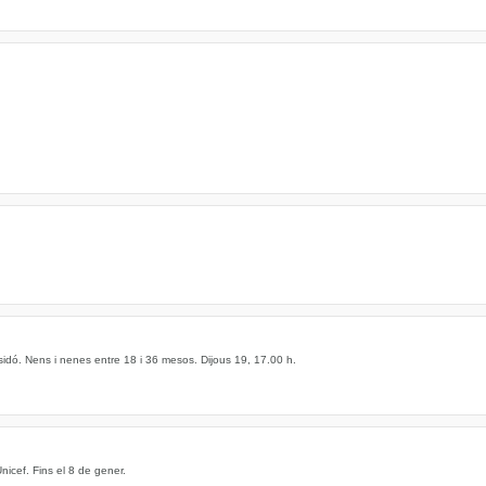
. Nens i nenes entre 18 i 36 mesos. Dijous 19, 17.00 h.
Unicef. Fins el 8 de gener.