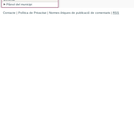
Plànol del municipi
Contacte
|
Política de Privacitat
|
Normes ètiques de publicació de comentaris
|
RSS