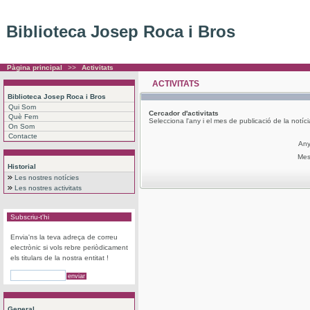
Biblioteca Josep Roca i Bros
Pàgina principal
>>
Activitats
ACTIVITATS
Biblioteca Josep Roca i Bros
Qui Som
Cercador
d'activitats
Què Fem
Selecciona l'any i el mes de publicació de la notíc
On Som
Contacte
An
Me
Historial
Les nostres notícies
Les nostres activitats
Subscriu-t'hi
Envia'ns la teva adreça de correu
electrònic si vols rebre periòdicament
els titulars de la nostra entitat !
General