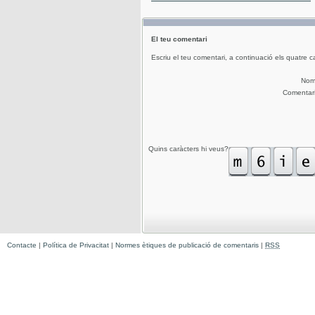
El teu comentari
Escriu el teu comentari, a continuació els quatre c
No
Comentar
Quins caràcters hi veus?
Contacte
|
Política de Privacitat
|
Normes ètiques de publicació de comentaris
|
RSS