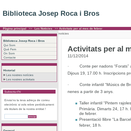
Biblioteca Josep Roca i Bros
Pàgina principal
>>
Les Noticies
>>
Activitats per al mes de febrer
noticies
Biblioteca Josep Roca i Bros
Qui Som
Activitats per al 
Què Fem
On Som
11/12/2014
Contacte
·
Conte per nadons “Forats” 
Historial
Dijous 19, 17.00 h. Inscripcions pre
Les nostres notícies
Les nostres activitats
·
Conte infantil “Músics de 
nenes a partir de 3 anys.
Subscriu-t'hi
Envia'ns la teva adreça de correu
Taller infantil “Pintem raj
electrònic si vols rebre periòdicament
Primària. Dimarts 24, 17 h. I
els titulars de la nostra entitat !
de febrer.
Presentació llibre “La Barc
febrer, 18 h.
General