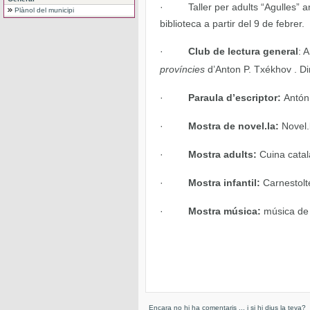
·
Taller per adults “Agulles” 
Plànol del municipi
biblioteca a partir del 9 de febrer.
·
Club de lectura general
: 
províncies
d’Anton P. Txékhov
.
Di
·
Paraula d’escriptor:
Antón
·
Mostra de novel.la:
Novel.
·
Mostra adults:
Cuina catal
·
Mostra infantil:
Carnestolt
·
Mostra música:
música de 
Encara no hi ha comentaris ... i si hi dius la teva?