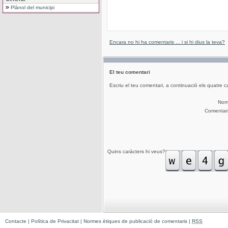
Plànol del municipi
Encara no hi ha comentaris ... i si hi dius la teva?
El teu comentari
Escriu el teu comentari, a continuació els quatre c
No
Comentar
Quins caràcters hi veus?
Contacte
|
Política de Privacitat
|
Normes ètiques de publicació de comentaris
|
RSS