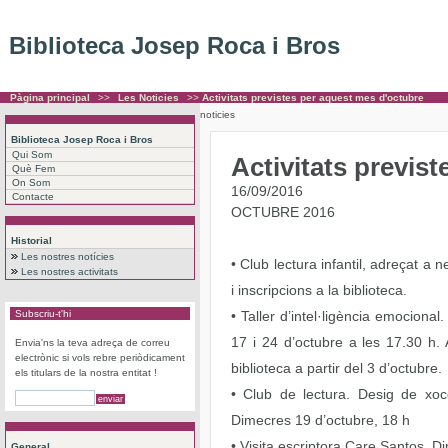
Biblioteca Josep Roca i Bros
Pàgina principal
>>
Les Noticies
>>
Activitats previstes per aquest mes d'octubre
noticies
Biblioteca Josep Roca i Bros
Qui Som
Activitats previs
Què Fem
On Som
16/09/2016
Contacte
OCTUBRE 2016
Historial
Les nostres notícies
• Club lectura infantil, adreçat a 
Les nostres activitats
i inscripcions a la biblioteca.
Subscriu-t'hi
• Taller d’intel·ligència emocional
17 i 24 d’octubre a les 17.30 h
Envia'ns la teva adreça de correu
electrònic si vols rebre periòdicament
biblioteca a partir del 3 d’octubre.
els titulars de la nostra entitat !
• Club de lectura. Desig de xoc
Dimecres 19 d’octubre, 18 h
• Visita escriptora Care Santos. D
General